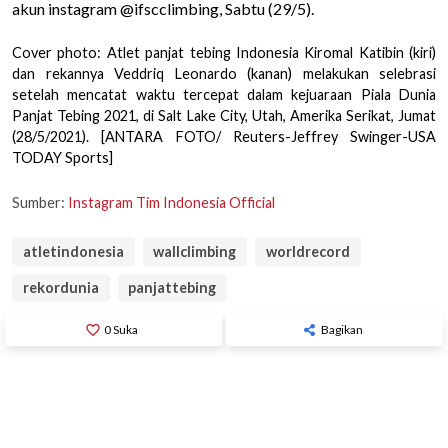
akun instagram @ifscclimbing, Sabtu (29/5).
Cover photo: Atlet panjat tebing Indonesia Kiromal Katibin (kiri)
dan rekannya Veddriq Leonardo (kanan) melakukan selebrasi
setelah mencatat waktu tercepat dalam kejuaraan Piala Dunia
Panjat Tebing 2021, di Salt Lake City, Utah, Amerika Serikat, Jumat
(28/5/2021). [ANTARA FOTO/ Reuters-Jeffrey Swinger-USA
TODAY Sports]
Sumber:
Instagram Tim Indonesia Official
atletindonesia
wallclimbing
worldrecord
rekordunia
panjattebing
favorite_border
0
Suka
Bagikan