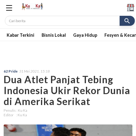
search
Kabar Terkini
Bisnis Lokal
Gaya Hidup
Fesyen & Keca
62 Pride
31 Mei 2021, 15:18
Dua Atlet Panjat Tebing
Indonesia Ukir Rekor Dunia
di Amerika Serikat
Penulis : Ku Ka
Editor : Ku Ka