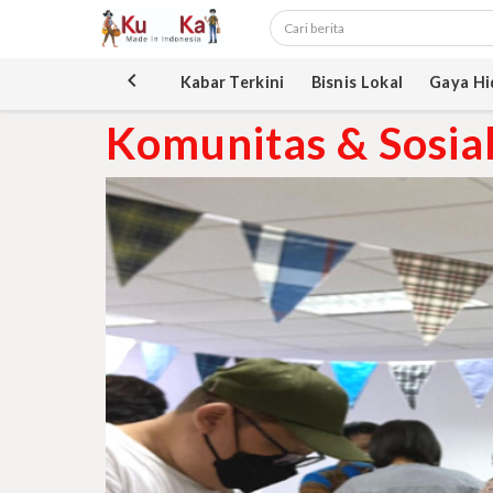
keyboard_arrow_left
Kabar Terkini
Bisnis Lokal
Gaya Hi
Komunitas & Sosia