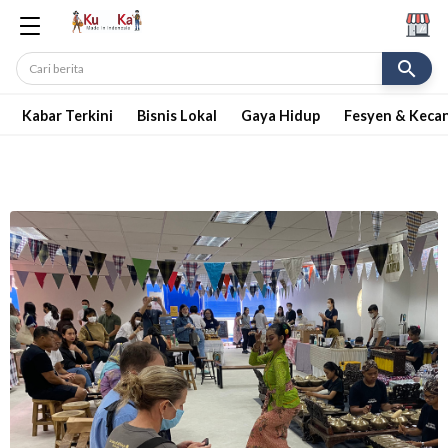
search
Kabar Terkini
Bisnis Lokal
Gaya Hidup
Fesyen & Keca