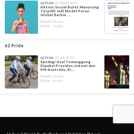
62 Pride
07 Maret 2022
Aktivis Sosial Butet Manurung
Terpilih Jadi Model Peran
Global Barbie ...
Penulis: Ku Ka
Editor : Ku Ka
62 Pride
62 Pride
05 Juli 2022
Spedagi Asal Temanggung
Dipakai Presiden Jokowi dan
PM Australia, Ki...
Penulis: Ku Ka
Editor : Ku Ka