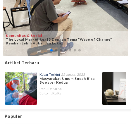
Komunitas & Sosial
The Local Market ke-13 Dengan Tema "Wave of Change"
Kembali Lebih Vokal dan Loka...
Artikel Terbaru
Kabar Terkini
25 Januari 2023
Masyarakat Umum Sudah Bisa
Booster Kedua
Penulis: Ku Ka
Editor : Ku Ka
Populer