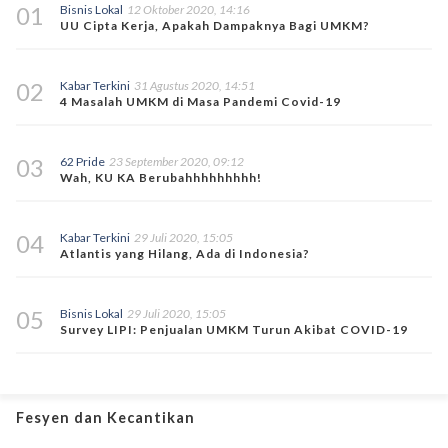
01
Bisnis Lokal
12 Oktober 2020, 14:16
UU Cipta Kerja, Apakah Dampaknya Bagi UMKM?
02
Kabar Terkini
31 Agustus 2020, 14:51
4 Masalah UMKM di Masa Pandemi Covid-19
03
62 Pride
23 September 2020, 09:12
Wah, KU KA Berubahhhhhhhhh!
04
Kabar Terkini
29 Juli 2020, 15:05
Atlantis yang Hilang, Ada di Indonesia?
05
Bisnis Lokal
29 Juli 2020, 15:05
Survey LIPI: Penjualan UMKM Turun Akibat COVID-19
Fesyen dan Kecantikan