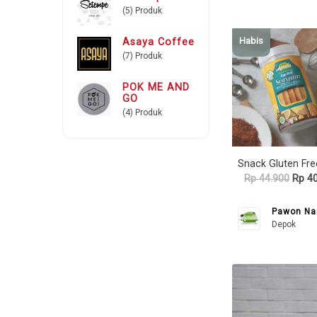
(5) Produk
Habis
Asaya Coffee
(7) Produk
POK ME AND
GO
(4) Produk
Rp 44.900
Rp 40
Pawon Na
Depok