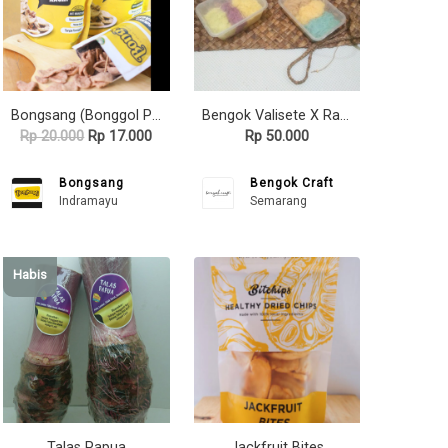
Bongsang (Bonggol Pisang) snack kaya nutrisi banyak variasi
Bengok Valisete X Rambut Nenek_Tas Enceng Gondok Handmade
Rp 20.000
Rp 17.000
Rp 50.000
Bongsang
Bengok Craft
Indramayu
Semarang
Habis
Talas Papua
Jackfruit Bites