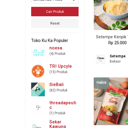
Reset
Toko Ku Ka Populer
Rp 25.000
noesa
(4) Produk
Setempe
Bekasi
TRI Upcyle
(15) Produk
Habis
SieBali
(82) Produk
threadapeuti
c
(1) Produk
Sekar
Kawung