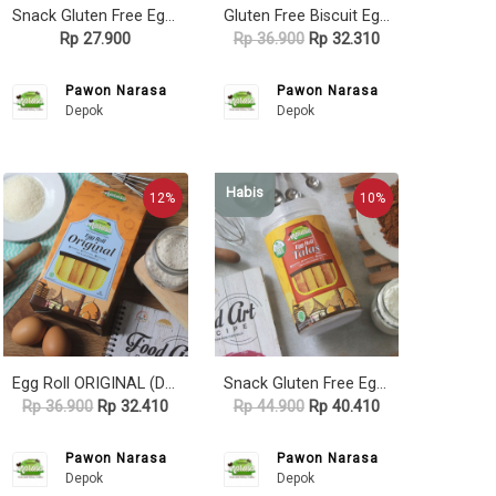
Snack Gluten Free Egg Roll SORGUM (Pouch)-Pawon Narasa
Gluten Free Biscuit Egg Roll TALAS - Dus - Pawon Narasa
Rp 27.900
Rp 36.900
Rp 32.310
Pawon Narasa
Pawon Narasa
Depok
Depok
Habis
12%
10%
Egg Roll ORIGINAL (Dus) - Pawon Narasa
Snack Gluten Free Egg Roll TALAS - Toples - Pawon Narasa
Rp 36.900
Rp 32.410
Rp 44.900
Rp 40.410
Pawon Narasa
Pawon Narasa
Depok
Depok