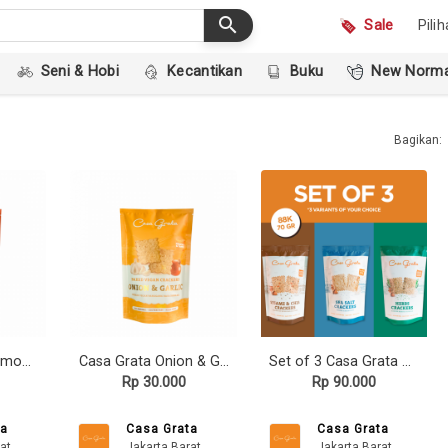
search
Sale
Pili
Seni & Hobi
Kecantikan
Buku
New Norma
Bagikan:
Casa Grata Cinnamon Sweet Crackers - 70 gram
Casa Grata Onion & Garlic Crackers - 70 gram
Set of 3 Casa Grata Crackers
Rp 30.000
Rp 90.000
ta
Casa Grata
Casa Grata
at
Jakarta Barat
Jakarta Barat