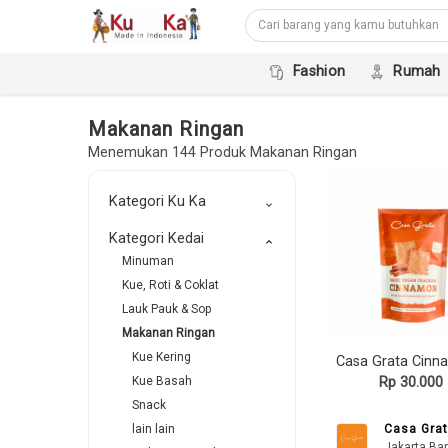
Fashion
Rumah
Makanan Ringan
Menemukan 144 Produk Makanan Ringan
Kategori Ku Ka
keyboard_arrow_down
Kategori Kedai
keyboard_arrow_down
Minuman
Kue, Roti & Coklat
Lauk Pauk & Sop
Makanan Ringan
Kue Kering
Rp 30.000
Kue Basah
Snack
Casa Gra
lain lain
Jakarta Bar