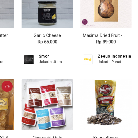
utter
Garlic Cheese
Masima Dried Fruit - Dried Cranberry & Apricot
Rp 65.000
Rp 39.000
Smor
Zeeus Indonesia
ra
Jakarta Utara
Jakarta Pusat
7%
KERIPIK PISANG SUSU ALMOND
Overnight Oats
Kuaci Bhima