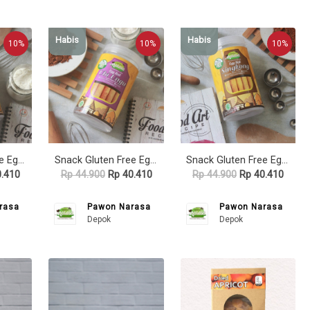
Habis
Habis
10%
10%
10%
Snack Gluten Free Egg Roll SORGUM - Toples - Pawon Narasa
Snack Gluten Free Egg Roll UBI UNGU - Toples - Pawon Narasa
Snack Gluten Free Egg Roll SINGKONG - Toples - Pawon Narasa
.410
Rp 44.900
Rp 40.410
Rp 44.900
Rp 40.410
rasa
Pawon Narasa
Pawon Narasa
Depok
Depok