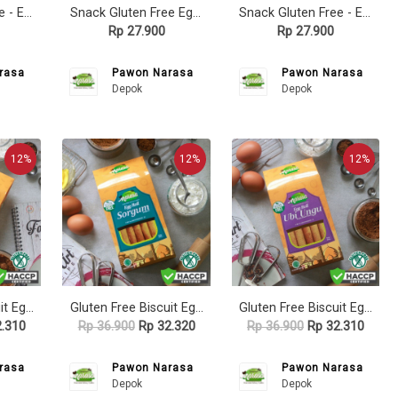
Snack Gluten Free - Egg Roll TALAS (Pouch) - Pawon Narasa
Snack Gluten Free Egg Roll SINGKONG (Pouch) - Pawon Narasa
Snack Gluten Free - Egg Roll UBI UNGU (Pouch) - Pawon Narasa
Rp 27.900
Rp 27.900
rasa
Pawon Narasa
Pawon Narasa
Depok
Depok
12%
12%
12%
Gluten Free Biscuit Egg Roll SINGKONG - Dus - Pawon Narasa
Gluten Free Biscuit Egg Roll SORGUM - Dus - Pawon Narasa
Gluten Free Biscuit Egg Roll UBI UNGU -Dus - Pawon Narasa
.310
Rp 36.900
Rp 32.320
Rp 36.900
Rp 32.310
rasa
Pawon Narasa
Pawon Narasa
Depok
Depok