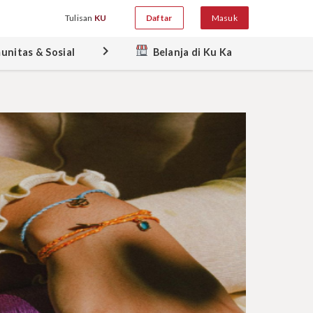
Tulisan
KU
Daftar
Masuk
keyboard_arrow_right
unitas & Sosial
Belanja di Ku Ka