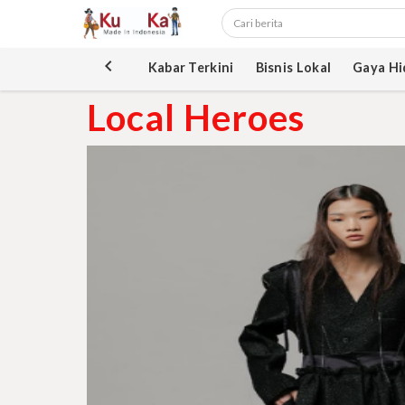
keyboard_arrow_left
Kabar Terkini
Bisnis Lokal
Gaya Hi
Local Heroes