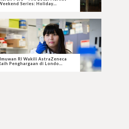
Weekend Series: Holiday...
Ilmuwan RI Wakili AstraZeneca
Raih Penghargaan di Londo...