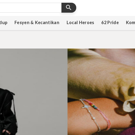
search
dup
Fesyen & Kecantikan
Local Heroes
62 Pride
Kom