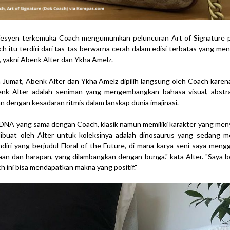
 fesyen terkemuka Coach mengumumkan peluncuran Art of Signature p
ach itu terdiri dari tas-tas berwarna cerah dalam edisi terbatas yang men
 yakni Abenk Alter dan Ykha Amelz.
a Jumat, Abenk Alter dan Ykha Amelz dipilih langsung oleh Coach karen
enk Alter adalah seniman yang mengembangkan bahasa visual, abstra
an dengan kesadaran ritmis dalam lanskap dunia imajinasi.
i DNA yang sama dengan Coach, klasik namun memiliki karakter yang men
 dibuat oleh Alter untuk koleksinya adalah dinosaurus yang sedang 
endiri yang berjudul Floral of the Future, di mana karya seni saya me
aan dan harapan, yang dilambangkan dengan bunga." kata Alter. "Saya b
ini bisa mendapatkan makna yang positif."