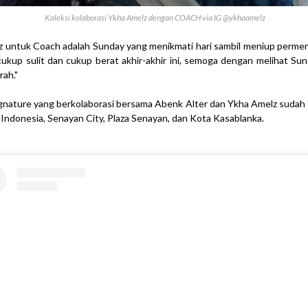
Koleksi kolaborasi Ykha Amelz dengan COACH via IG @ykhaamelz
elz untuk Coach adalah Sunday yang menikmati hari sambil meniup perm
cukup sulit dan cukup berat akhir-akhir ini, semoga dengan melihat Su
rah."
Signature yang berkolaborasi bersama Abenk Alter dan Ykha Amelz sudah 
 Indonesia, Senayan City, Plaza Senayan, dan Kota Kasablanka.