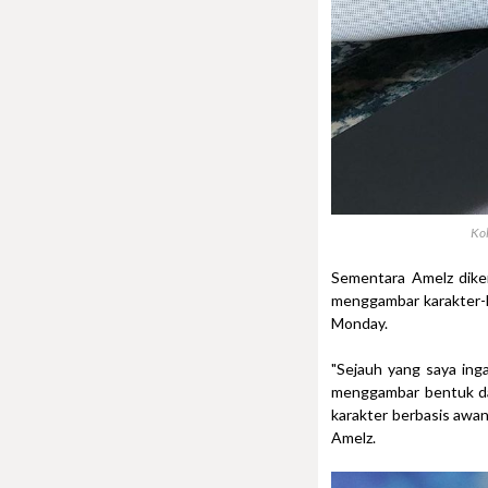
Kol
Sementara Amelz dikena
menggambar karakter-ka
Monday.
"Sejauh yang saya ing
menggambar bentuk da
karakter berbasis awan 
Amelz.