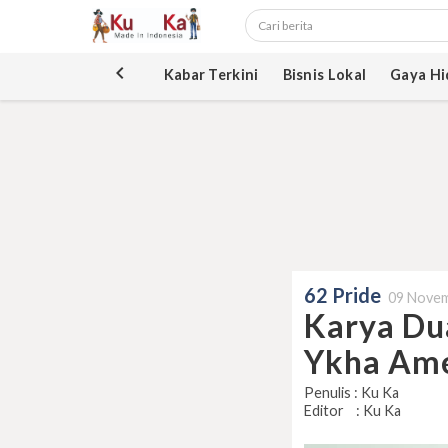
keyboard_arrow_left
Kabar Terkini
Bisnis Lokal
Gaya Hi
62 Pride
09 Novem
Karya Du
Ykha Ame
Penulis : Ku Ka
Editor : Ku Ka