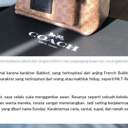
eksi kolaborasi Abenk Alter dengan COACH, C-Rex yang pegang bunga-nya :) via IG @abenka
l karena karakter Babbot, yang terinspirasi dari anjing French Bulld
rakter yang terinspirasi dari orang atau makhluk hidup, seperti Mr.T-Rex
at, saya selalu suka menggambar awan. Rasanya seperti sebuah kebe
n warna mereka, terasa sangat menenangkan. Jadi seiring berjalanny
yang diberi nama Sunday. Karakternya ceria, santai, supel, dan ramah se