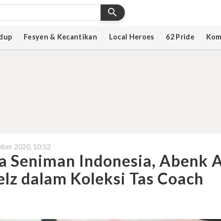
search
dup
Fesyen & Kecantikan
Local Heroes
62 Pride
Kom
ber 2020, 10:52
a Seniman Indonesia, Abenk A
lz dalam Koleksi Tas Coach