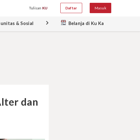
Tulisan
KU
Daftar
Masuk
keyboard_arrow_right
unitas & Sosial
Belanja di Ku Ka
lter dan