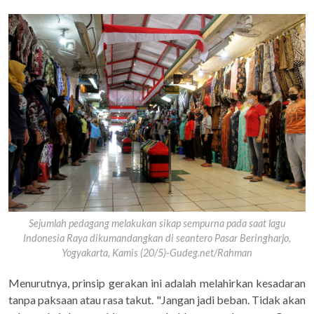
Sejumlah pedagang melakukan sikap sempurna pada saat lagu
Indonesia Raya dikumandangkan di seantero Pasar Beringharjo,
Yogyakarta, Kamis (20/5)-Gudeg.net/Rahman
Menurutnya, prinsip gerakan ini adalah melahirkan kesadaran
tanpa paksaan atau rasa takut. "Jangan jadi beban. Tidak akan