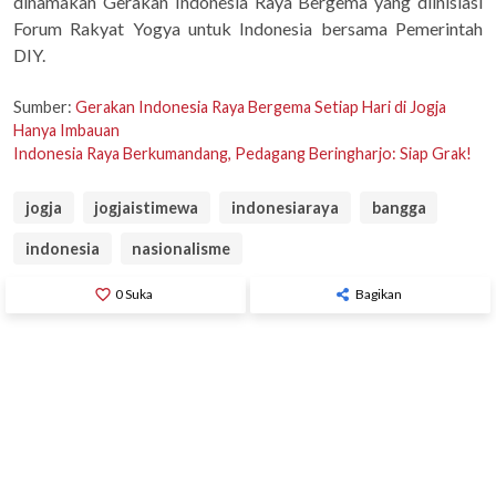
dinamakan Gerakan Indonesia Raya Bergema yang diinisiasi
Forum Rakyat Yogya untuk Indonesia bersama Pemerintah
DIY.
Sumber:
Gerakan Indonesia Raya Bergema Setiap Hari di Jogja
Hanya Imbauan
Indonesia Raya Berkumandang, Pedagang Beringharjo: Siap Grak!
jogja
jogjaistimewa
indonesiaraya
bangga
indonesia
nasionalisme
favorite_border
0
Suka
Bagikan