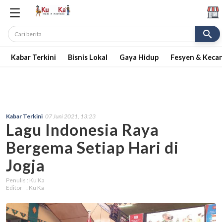
search
Kabar Terkini
Bisnis Lokal
Gaya Hidup
Fesyen & Keca
Kabar Terkini
07 Juni 2021, 13:23
Lagu Indonesia Raya
Bergema Setiap Hari di
Jogja
Penulis : Ku Ka
Editor : Ku Ka