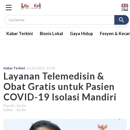
search
Kabar Terkini
Bisnis Lokal
Gaya Hidup
Fesyen & Keca
Kabar Terkini
16 Juli 2021, 17:36
Layanan Telemedisin &
Obat Gratis untuk Pasien
COVID-19 Isolasi Mandiri
Penulis : Ku Ka
Editor : Ku Ka