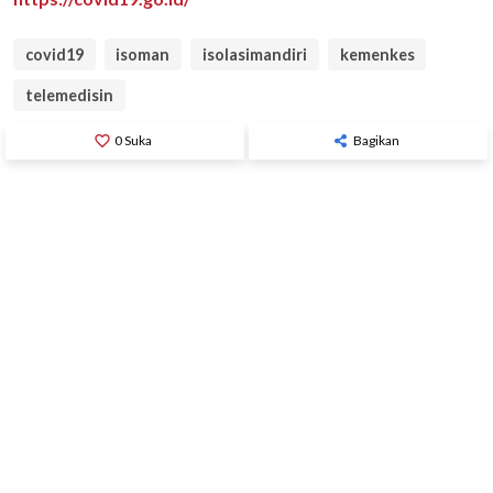
covid19
isoman
isolasimandiri
kemenkes
telemedisin
favorite_border
0
Suka
Bagikan