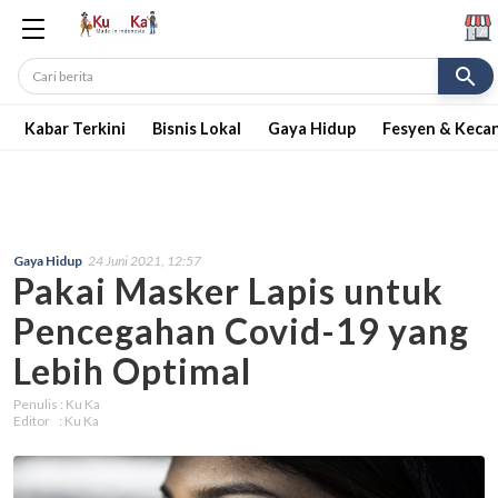
search
Kabar Terkini
Bisnis Lokal
Gaya Hidup
Fesyen & Keca
Gaya Hidup
24 Juni 2021, 12:57
Pakai Masker Lapis untuk
Pencegahan Covid-19 yang
Lebih Optimal
Penulis : Ku Ka
Editor : Ku Ka