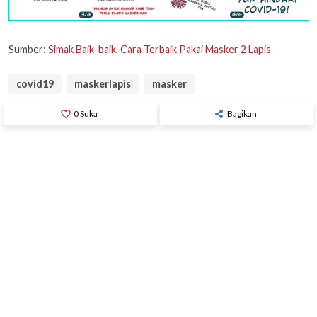
Sumber:
Simak Baik-baik, Cara Terbaik Pakai Masker 2 Lapis
covid19
maskerlapis
masker
favorite_border
0
Suka
Bagikan