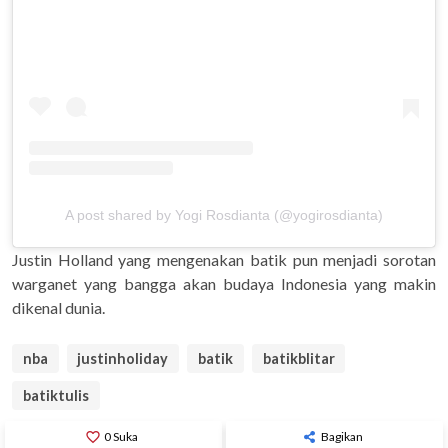
A post shared by Yogi Rosdianta (@yogirosdianta)
Justin Holland yang mengenakan batik pun menjadi sorotan
warganet yang bangga akan budaya Indonesia yang makin
dikenal dunia.
nba
justinholiday
batik
batikblitar
batiktulis
favorite_border
0
Suka
Bagikan