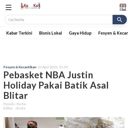
search
Kabar Terkini
Bisnis Lokal
Gaya Hidup
Fesyen & Keca
Fesyen & Kecantikan
01 April 2022, 21:39
Pebasket NBA Justin
Holiday Pakai Batik Asal
Blitar
Penulis : Ku Ka
Editor : Ku Ka