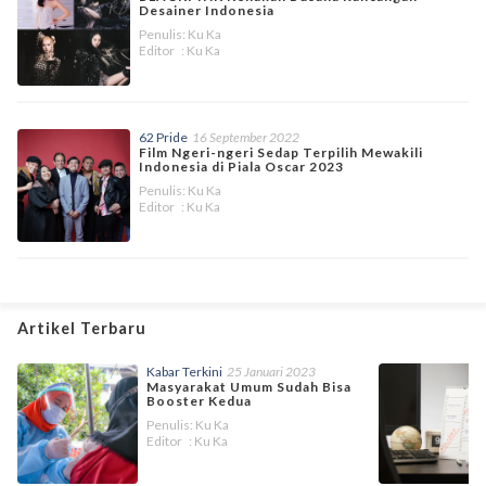
Desainer Indonesia
Penulis: Ku Ka
Editor : Ku Ka
62 Pride
16 September 2022
Film Ngeri-ngeri Sedap Terpilih Mewakili
Indonesia di Piala Oscar 2023
Penulis: Ku Ka
Editor : Ku Ka
Artikel Terbaru
Kabar Terkini
25 Januari 2023
Masyarakat Umum Sudah Bisa
Booster Kedua
Penulis: Ku Ka
Editor : Ku Ka