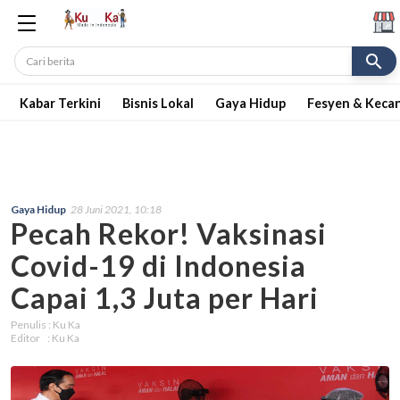
search
Kabar Terkini
Bisnis Lokal
Gaya Hidup
Fesyen & Keca
Gaya Hidup
28 Juni 2021, 10:18
Pecah Rekor! Vaksinasi
Covid-19 di Indonesia
Capai 1,3 Juta per Hari
Penulis : Ku Ka
Editor : Ku Ka