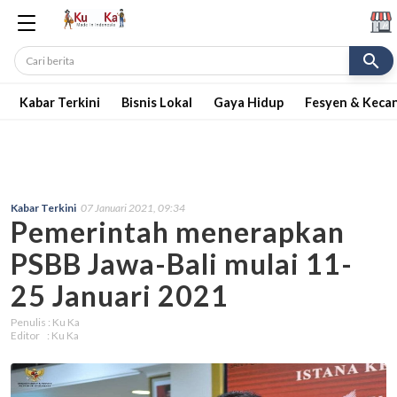
search
Kabar Terkini
Bisnis Lokal
Gaya Hidup
Fesyen & Keca
Kabar Terkini
07 Januari 2021, 09:34
Pemerintah menerapkan
PSBB Jawa-Bali mulai 11-
25 Januari 2021
Penulis : Ku Ka
Editor : Ku Ka