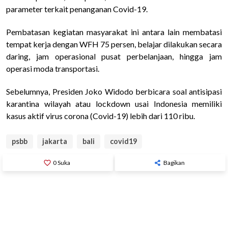
parameter terkait penanganan Covid-19.
Pembatasan kegiatan masyarakat ini antara lain membatasi
tempat kerja dengan WFH 75 persen, belajar dilakukan secara
daring, jam operasional pusat perbelanjaan, hingga jam
operasi moda transportasi.
Sebelumnya, Presiden Joko Widodo berbicara soal antisipasi
karantina wilayah atau lockdown usai Indonesia memiliki
kasus aktif virus corona (Covid-19) lebih dari 110 ribu.
psbb
jakarta
bali
covid19
favorite_border
0
Suka
Bagikan