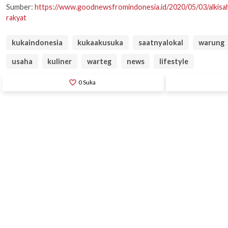
Sumber:
https://www.goodnewsfromindonesia.id/2020/05/03/alkis
rakyat
kukaindonesia
kukaakusuka
saatnyalokal
warung
usaha
kuliner
warteg
news
lifestyle
favorite_border
0
Suka