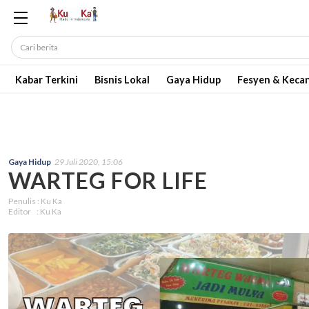
Kabar Terkini
Bisnis Lokal
Gaya Hidup
Fesyen & Keca
Gaya Hidup
29 Juli 2020, 15:06
WARTEG FOR LIFE
Penulis : Ku Ka
Editor : Ku Ka