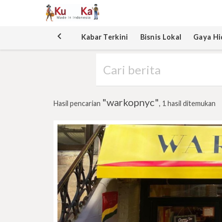
keyboard_arrow_left
Kabar Terkini
Bisnis Lokal
Gaya Hi
"warkopnyc"
Hasil pencarian
, 1 hasil ditemukan