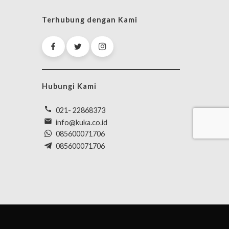
Terhubung dengan Kami
Hubungi Kami
call
021- 22868373
mail
info@kuka.co.id
085600071706
085600071706