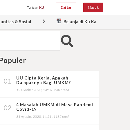
Tulisan
KU
Daftar
Masuk
keyboard_arrow_right
unitas & Sosial
Belanja di Ku Ka
Populer
UU Cipta Kerja, Apakah
01
Dampaknya Bagi UMKM?
12 Oktober 2020, 14:16 . 2307 read
4 Masalah UMKM di Masa Pandemi
02
Covid-19
31 Agustus 2020, 14:51 . 1185 read