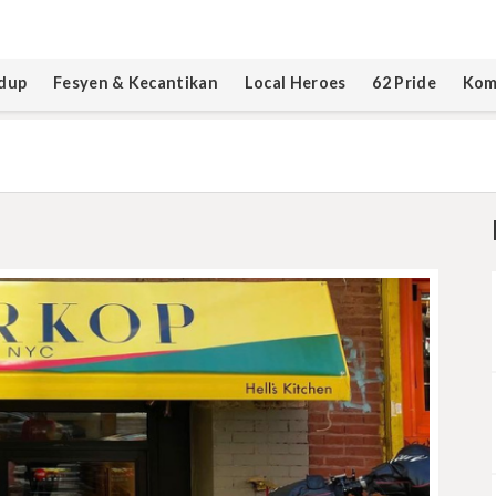
dup
Fesyen & Kecantikan
Local Heroes
62 Pride
Kom