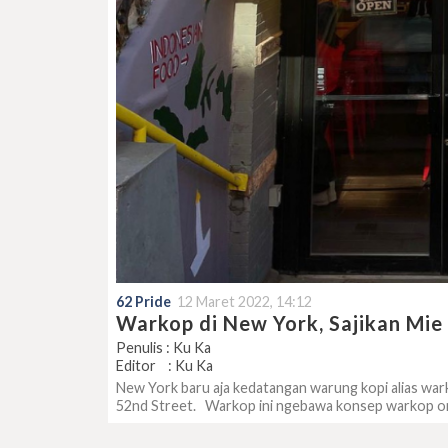
62 Pride
12 Maret 2022, 14:12
Warkop di New York, Sajikan Mie
Penulis : Ku Ka
Editor : Ku Ka
New York baru aja kedatangan warung kopi alias warko
52nd Street. Warkop ini ngebawa konsep warkop ori