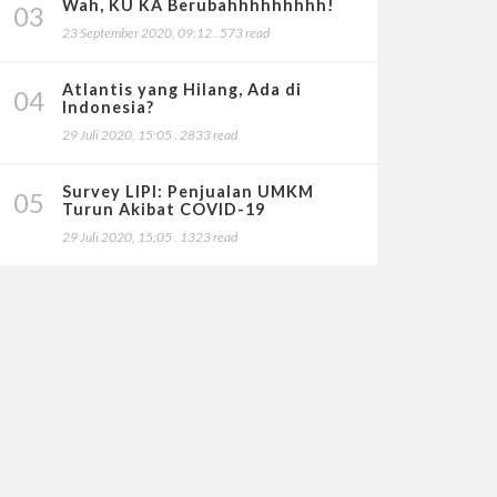
Wah, KU KA Berubahhhhhhhhh!
03
23 September 2020, 09:12 . 573 read
Atlantis yang Hilang, Ada di
04
Indonesia?
29 Juli 2020, 15:05 . 2833 read
Survey LIPI: Penjualan UMKM
05
Turun Akibat COVID-19
29 Juli 2020, 15:05 . 1323 read