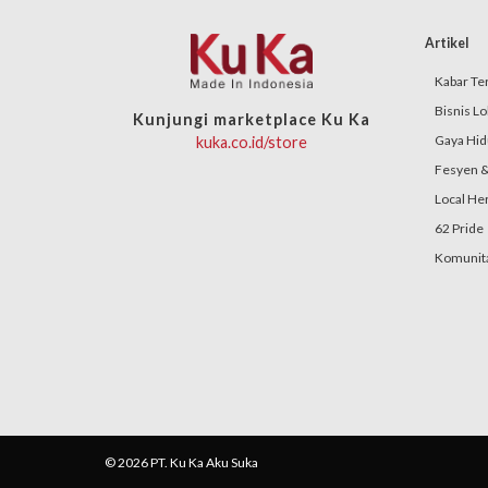
Artikel
Kabar Ter
Bisnis Lo
Kunjungi marketplace Ku Ka
Gaya Hid
kuka.co.id/store
Fesyen &
Local He
62 Pride
Komunita
© 2026 PT. Ku Ka Aku Suka