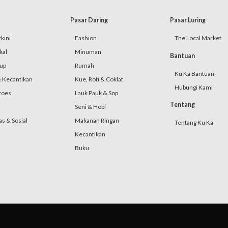
Pasar Daring
Pasar Luring
kini
Fashion
The Local Market
kal
Minuman
Bantuan
up
Rumah
Ku Ka Bantuan
 Kecantikan
Kue, Roti & Coklat
Hubungi Kami
roes
Lauk Pauk & Sop
Tentang
Seni & Hobi
s & Sosial
Makanan Ringan
Tentang Ku Ka
Kecantikan
Buku