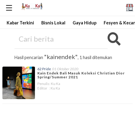
Kabar Terkini
Bisnis Lokal
Gaya Hidup
Fesyen & Keca
"kainendek"
Hasil pencarian
, 1 hasil ditemukan
62 Pride
01 Oktober 2020
Kain Endek Bali Masuk Koleksi Christian Dior
Spring/Summer 2021
Penulis: Ku Ka
Editor : Ku Ka