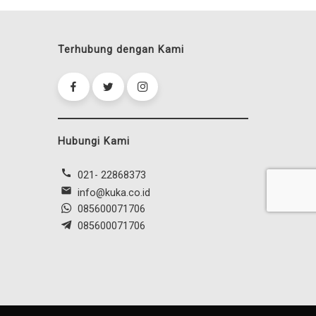
Terhubung dengan Kami
Hubungi Kami
call
021- 22868373
mail
info@kuka.co.id
085600071706
085600071706