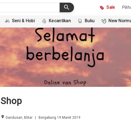
search
Sale
Pili
Seni & Hobi
Kecantikan
Buku
New Norma
 Shop
room
|
Gandusari, Blitar | Bergabung 19 Maret 2019