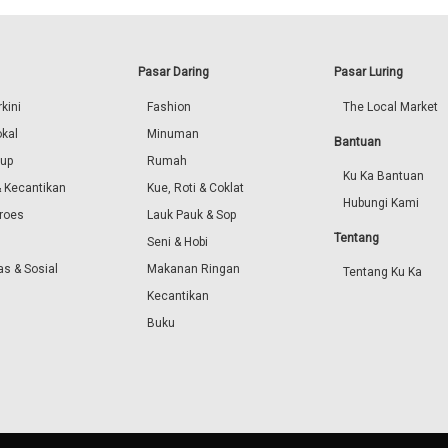
Pasar Daring
Pasar Luring
kini
Fashion
The Local Market
okal
Minuman
Bantuan
dup
Rumah
Ku Ka Bantuan
 Kecantikan
Kue, Roti & Coklat
Hubungi Kami
roes
Lauk Pauk & Sop
Tentang
Seni & Hobi
s & Sosial
Makanan Ringan
Tentang Ku Ka
Kecantikan
Buku