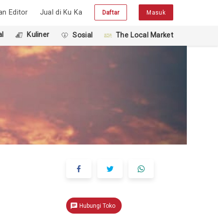
han Editor
Jual di Ku Ka
Daftar
Masuk
l
Kuliner
Sosial
The Local Market
chat
Hubungi Toko