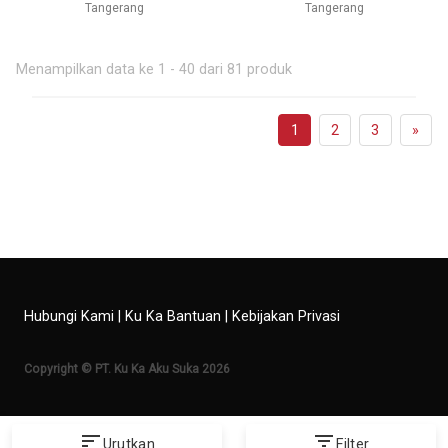
Tangerang
Tangerang
Menampilkan data ke 1 - 40 dari 81 produk
1
2
3
»
Hubungi Kami
|
Ku Ka Bantuan
|
Kebijakan Privasi
Copyright © PT. Ku Ka Aku Suka 2026
sort
filter_list
Urutkan
Filter