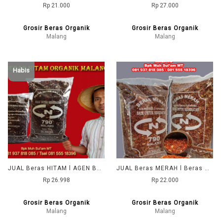
Rp 21.000
Rp 27.000
Grosir Beras Organik
Grosir Beras Organik
Malang
Malang
Habis
JUAL Beras HITAM l AGEN Beras HITAM l PRODUSEN Beras HITAM l PENJUAL Beras HITAM l DISTRIBUTOR Beras HITAM l GROSIR Beras HITAM l TOKO Beras HITAM l
JUAL Beras MERAH l Beras MERAH Organik l AGEN Beras MERAH l DISTRIBUTOR Beras MERAH l PRODUSEN Beras MERAH l PENJUAL Beras MERAH l GROSIR Beras MERAH l
Rp 26.998
Rp 22.000
Grosir Beras Organik
Grosir Beras Organik
Malang
Malang