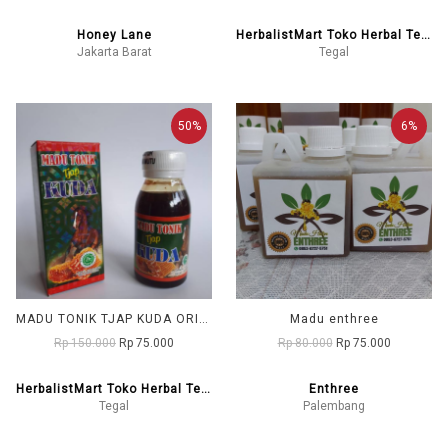
Honey Lane
HerbalistMart Toko Herbal Tegal
Jakarta Barat
Tegal
50%
6%
MADU TONIK TJAP KUDA ORIGINAL
Madu enthree
Rp 150.000
Rp 75.000
Rp 80.000
Rp 75.000
HerbalistMart Toko Herbal Tegal
Enthree
Tegal
Palembang