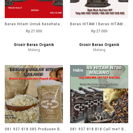
Beras Hitam Untuk Kesehatan l Beras Hitam Untuk Diabetes l Beras Hitam Untuk Diet l Beras Hitam Organik [
Beras HITAM l Beras HITAM Organik l Beras Hitam untuk MAAG l Beras Hitam untuk DIET l Beras Hitam untuk BAYI l Beras Hitam untuk DIABETES l Beras Hitam untuk MPASI l
Rp 27.000
Rp 27.000
Grosir Beras Organik
Grosir Beras Organik
Malang
Malang
Habis
081 937 818 085 Produsen Beras COKLAT Organik untuk DIET, DIABETES, dan BAYI
081 937 818 818 Call me!! Beras Hitam ORGANIK Malang l Produsen Beras Hitam Organik Malang l Grosir Beras Organik Malang l