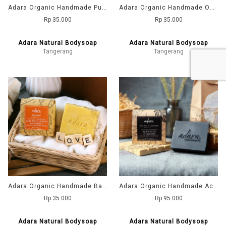
Adara Organic Handmade Pure Matcha Soap - Unscented
Adara Organic Handmade Oat Milk & Banana Soap - Unscented
Rp 35.000
Rp 35.000
Adara Natural Bodysoap
Adara Natural Bodysoap
Tangerang
Tangerang
Adara Organic Handmade Baby Bastille Soap with Carrot - Unscented
Adara Organic Handmade Activated Charcoal Soap - Tea Tree & Lavender
Rp 35.000
Rp 95.000
Adara Natural Bodysoap
Adara Natural Bodysoap