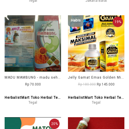
Tegal
Jakarta Barat
Habis
19%
MADU MAMBUNG - madu sehat lambung
Jelly Gamat Emas Golden Mitoha
Rp 70.000
Rp 180.000
Rp 145.000
HerbalistMart Toko Herbal Tegal
HerbalistMart Toko Herbal Tegal
Tegal
Tegal
20%