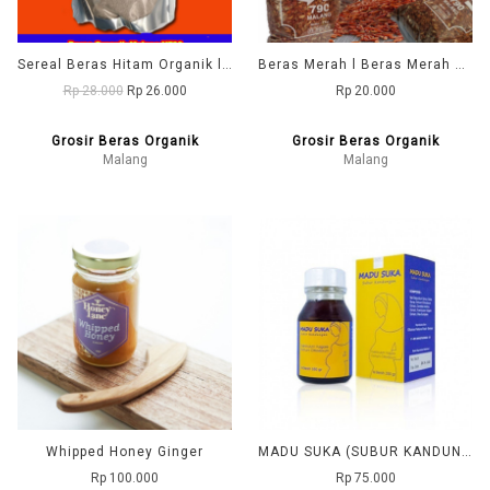
Sereal Beras Hitam Organik l TEPUNG Beras HITAM l BUBUK Beras HITAM l BUBUR Beras HITAM l
Beras Merah l Beras Merah Organik l Beras Merah Surabaya l Beras Merah Malang l Beras Merah Pecah Kulit l Beras Merah Organnik Terbaik l
Rp 28.000
Rp 26.000
Rp 20.000
Grosir Beras Organik
Grosir Beras Organik
Malang
Malang
Whipped Honey Ginger
MADU SUKA (SUBUR KANDUNGA) ELBANUN ALMABRUROH
Rp 100.000
Rp 75.000