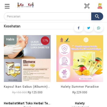
qr_code_scanner
search
Kesehatan
Habis
17%
Kapsul Ikan Gabus (Albumin) OLIMEX
Halety Summer Paradise
Rp 150.000
Rp 125.000
Rp 229.000
HerbalistMart Toko Herbal Tegal
Halety