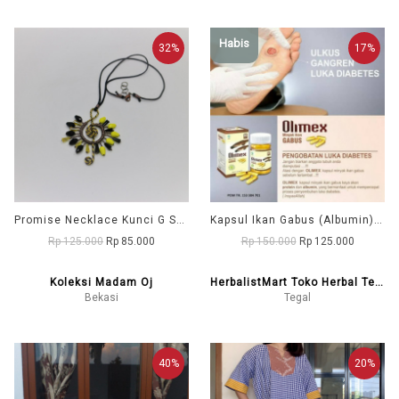
Habis
32%
17%
Promise Necklace Kunci G Spike Hitam kuning
Kapsul Ikan Gabus (Albumin) OLIMEX
Rp 125.000
Rp 85.000
Rp 150.000
Rp 125.000
Koleksi Madam Oj
HerbalistMart Toko Herbal Tegal
Bekasi
Tegal
40%
20%