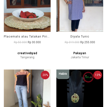
Placemats atau Tatakan Piring Kulit Jagung
Diyala Tunic
Rp 50.000
Rp 30.000
Rp 319.000
Rp 255.000
creativebyad
Pakayan
Tangerang
Jakarta Timur
Habis
20%
13%