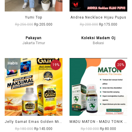
Yumi Top
Andrea Necklace Hijau Pupus
Rp 256.000
Rp 205.000
Rp 200.000
Rp 175.000
Pakayan
Koleksi Madam Oj
Jakarta Timur
Bekasi
Habis
19%
20%
Jelly Gamat Emas Golden Mitoha
MADU MATON - MADU TONIK CAP SAYYID
Rp 180.000
Rp 145.000
Rp 100.000
Rp 80.000