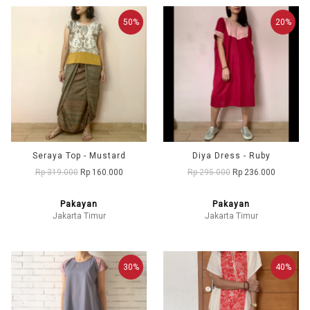
50%
20%
Seraya Top - Mustard
Diya Dress - Ruby
Rp 319.000
Rp 160.000
Rp 295.000
Rp 236.000
Pakayan
Pakayan
Jakarta Timur
Jakarta Timur
30%
40%