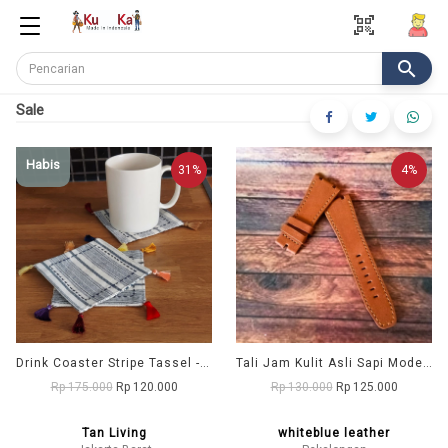
qr_code_scanner
search
Sale
Habis
31%
4%
Drink Coaster Stripe Tassel - Navy
Tali Jam Kulit Asli Sapi Model AP Warna Hitam Garansi 1 Tahun
Rp 175.000
Rp 120.000
Rp 130.000
Rp 125.000
Tan Living
whiteblue leather