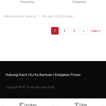
Tangerang
Tangerang
Menampilkan data ke 1 - 40 dari 1618 produk
1
2
3
»
Last »
Hubungi Kami
|
Ku Ka Bantuan
|
Kebijakan Privasi
Copyright © PT. Ku Ka Aku Suka 2026
sort
filter_list
Urutkan
Filter