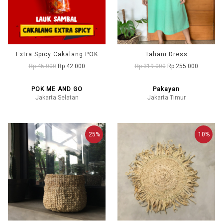
Extra Spicy Cakalang POK
Tahani Dress
Rp 45.000
Rp 42.000
Rp 319.000
Rp 255.000
POK ME AND GO
Pakayan
Jakarta Selatan
Jakarta Timur
25%
10%