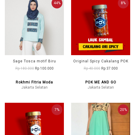
44%
8%
Sage Tosca motif Biru
Original Spicy Cakalang POK
Rp 180.000
Rp 100.000
Rp 40.000
Rp 37.000
Rokhmi Fitria Moda
POK ME AND GO
Jakarta Selatan
Jakarta Selatan
7%
20%