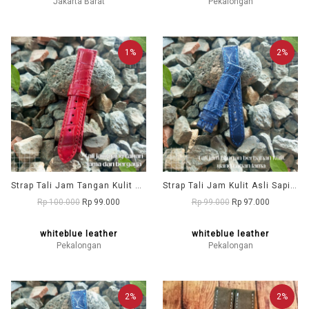
Jakarta Barat
Pekalongan
1%
2%
Strap Tali Jam Tangan Kulit Asli Sapi Motif Warna Merah- Nyaman dan Tahan Lama - Garansi 1 Tahun
Strap Tali Jam Kulit Asli Sapi Motif Warna Biru - Nyaman dan Tahan Lama - Garansi 1 Tahun
Rp 100.000
Rp 99.000
Rp 99.000
Rp 97.000
whiteblue leather
whiteblue leather
Pekalongan
Pekalongan
2%
2%