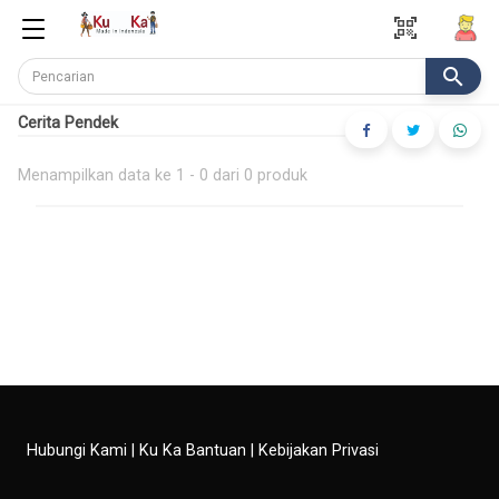
qr_code_scanner
search
Cerita Pendek
Menampilkan data ke 1 - 0 dari 0 produk
Hubungi Kami
|
Ku Ka Bantuan
|
Kebijakan Privasi