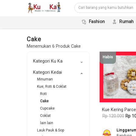
Fashion
Rumah
Cake
Menemukan 6 Produk Cake
Habis
Kategori Ku Ka
keyboard_arrow_down
Kategori Kedai
keyboard_arrow_down
Minuman
Kue, Roti & Coklat
Roti
Cake
Cupcake
Rp 120.000
Rp 10
Coklat
lain lain
Linggaru
Lauk Pauk & Sop
Bandung