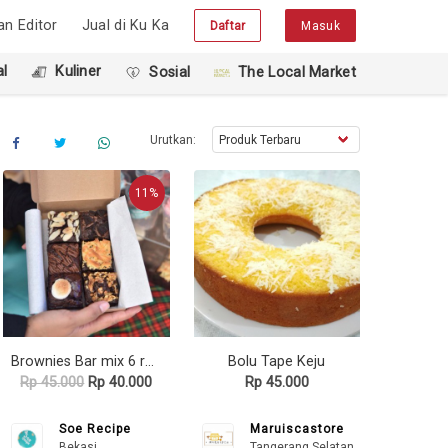
han Editor
Jual di Ku Ka
Daftar
Masuk
l
Kuliner
Sosial
The Local Market
Urutkan:
11%
Brownies Bar mix 6 rasa
Bolu Tape Keju
Rp 45.000
Rp 40.000
Rp 45.000
Soe Recipe
Maruiscastore
Bekasi
Tangerang Selatan