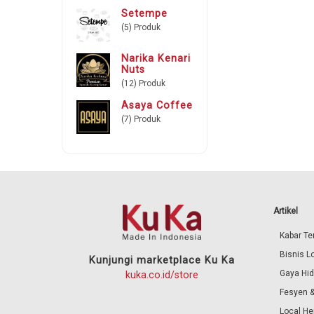
Setempe
(5) Produk
Narika Kenari
Nuts
(12) Produk
Asaya Coffee
(7) Produk
Artikel
Kabar Ter
Bisnis L
Kunjungi marketplace Ku Ka
Gaya Hi
kuka.co.id/store
Fesyen &
Local He