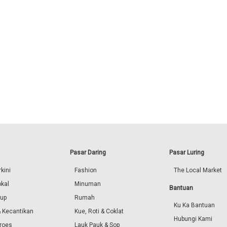
Pasar Daring
Pasar Luring
kini
Fashion
The Local Market
okal
Minuman
Bantuan
dup
Rumah
Ku Ka Bantuan
 Kecantikan
Kue, Roti & Coklat
Hubungi Kami
roes
Lauk Pauk & Sop