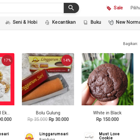
search
Sale
Pili
Seni & Hobi
Kecantikan
Buku
New Norma
Bagikan:
17%
14%
Kue Kering Parcel Ekonomis
Bolu Gulung
White in Black
0.000
Rp 35.000
Rp 30.000
Rp 150.000
msari
Linggarumsari
Must Love
Cookie
Bandung