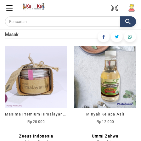
qr_code_scanner
search
Masak
Masima Premium Himalayan Salt 150gr
Minyak Kelapa Asli
Rp 20.000
Rp 12.000
Zeeus Indonesia
Ummi Zahwa