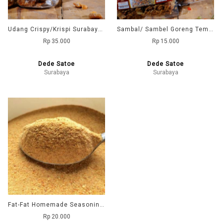
Udang Crispy/Krispi Surabaya DD1 (Dede Satoe)
Sambal/ Sambel Goreng Tempe Kering DD1 (Dede Satoe)
Rp 35.000
Rp 15.000
Dede Satoe
Dede Satoe
Surabaya
Surabaya
Fat-Fat Homemade Seasoning Powder
Rp 20.000