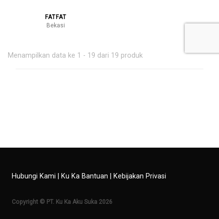
FATFAT
Bekasi
Menampilkan data ke 1 - 19 dari 19 produk
Hubungi Kami
|
Ku Ka Bantuan
|
Kebijakan Privasi
Copyright © PT. Ku Ka Aku Suka 2026