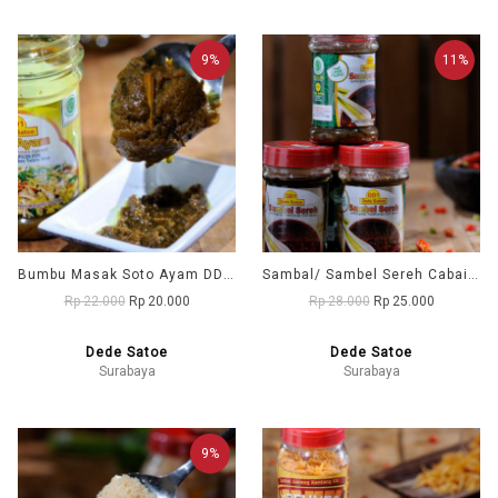
9%
11%
Bumbu Masak Soto Ayam DD1 (Dede Satoe)
Sambal/ Sambel Sereh Cabai Hijau DD1 (Dede Satoe)
Rp 22.000
Rp 20.000
Rp 28.000
Rp 25.000
Dede Satoe
Dede Satoe
Surabaya
Surabaya
9%