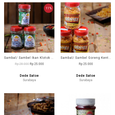
11%
Sambal/ Sambel Ikan Klotok Cabai Hijau Dede DD1 (Dede Satoe)
Sambal/ Sambel Goreng Kentang Ebi DD1 (Dede Satoe)
Rp 28.000
Rp 25.000
Rp 25.000
Dede Satoe
Dede Satoe
Surabaya
Surabaya