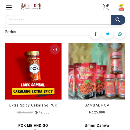
qr_code_scanner
search
Pedas
7%
Extra Spicy Cakalang POK
SAMBAL ROA
Rp 45.000
Rp 42.000
Rp 25.000
POK ME AND GO
Ummi Zahwa