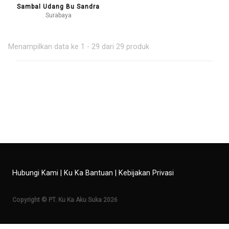
Sambal Udang Bu Sandra
Surabaya
Menampilkan data ke 1 - 29 dari 29 produk
Hubungi Kami
|
Ku Ka Bantuan
|
Kebijakan Privasi
Copyright © PT. Ku Ka Aku Suka 2026