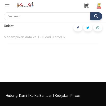
qr_code_scanner
search
Coklat
Menampilkan data ke 1 - 0 dari 0 produk
Hubungi Kami
|
Ku Ka Bantuan
|
Kebijakan Privasi