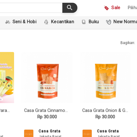
search
Sale
Pili
Seni & Hobi
Kecantikan
Buku
New Norma
Bagikan:
Halety Summer Paradise
Casa Grata Cinnamon Sweet Crackers - 70 gram
Casa Grata Onion & Garlic Crackers - 70 gram
Rp 30.000
Rp 30.000
Casa Grata
Casa Grata
at
Jakarta Barat
Jakarta Barat