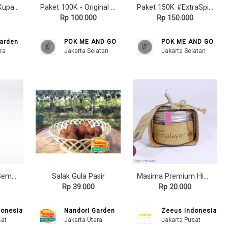
Jeruk Bali Madu Kupas 500gr
Paket 100K - Original Spicy Cakalang POK
Paket 150K #ExtraSpicy (4 Jars Cakalang POK Extra Spicy)
Rp 100.000
Rp 150.000
Garden
POK ME AND GO
POK ME AND GO
ra
Jakarta Selatan
Jakarta Selatan
Egg Royale Kue Semprong Premium
Salak Gula Pasir
Masima Premium Himalayan Salt 150gr
Rp 39.000
Rp 20.000
donesia
Nandori Garden
Zeeus Indonesia
sat
Jakarta Utara
Jakarta Pusat