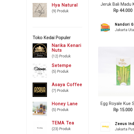
Hya Natural
Rp 44.000
(9) Produk
Nandori 
Jakarta Uta
Toko Kedai Populer
Narika Kenari
Nuts
(12) Produk
Setempe
(5) Produk
Asaya Coffee
(7) Produk
Honey Lane
Rp 15.000
(5) Produk
TEMA Tea
Zeeus In
(23) Produk
Jakarta Pu