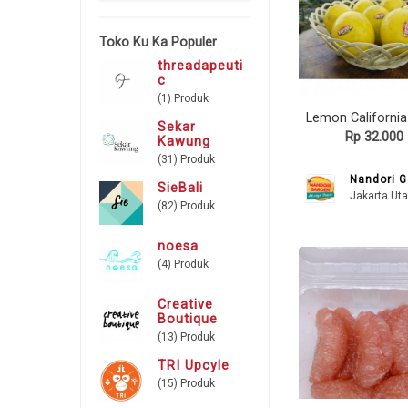
Toko Ku Ka Populer
threadapeuti
c
(1) Produk
Sekar
Rp 32.000
Kawung
(31) Produk
Nandori 
SieBali
Jakarta Uta
(82) Produk
noesa
(4) Produk
Creative
Boutique
(13) Produk
TRI Upcyle
(15) Produk