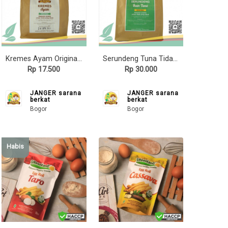
Kremes Ayam Original JANGER 100gr
Serundeng Tuna Tidak Pedas JANGER 100gr, olahan ikan tuna sederhana
Rp 17.500
Rp 30.000
JANGER sarana
JANGER sarana
berkat
berkat
Bogor
Bogor
Habis