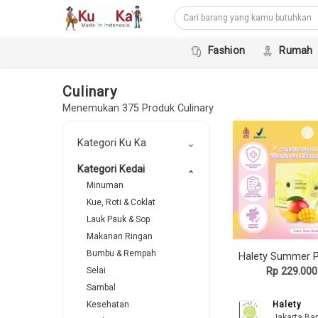
Fashion
Rumah
Culinary
Menemukan 375 Produk Culinary
Kategori Ku Ka
keyboard_arrow_down
Kategori Kedai
keyboard_arrow_down
Minuman
Kue, Roti & Coklat
Lauk Pauk & Sop
Makanan Ringan
Bumbu & Rempah
Rp 229.000
Selai
Sambal
Halety
Kesehatan
Jakarta Bar