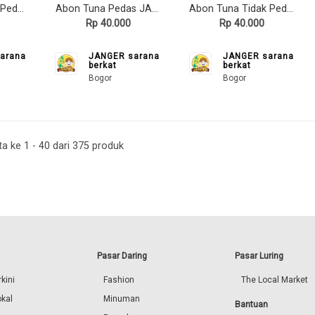
Abon Tuna Extra Pedas JANGER 100gr, olahan ikan tuna sederhana
Abon Tuna Pedas JANGER 100gr, olahan ikan tuna sederhana
Abon Tuna Tidak Pedas JANGER 100gr, olahan ikan tuna sederhana
Rp 40.000
Rp 40.000
arana
JANGER sarana
JANGER sarana
berkat
berkat
Bogor
Bogor
a ke 1 - 40 dari 375 produk
Pasar Daring
Pasar Luring
kini
Fashion
The Local Market
okal
Minuman
Bantuan