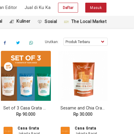
han Editor
Jual di Ku Ka
Daftar
Masuk
l
Kuliner
Sosial
The Local Market
Urutkan:
Set of 3 Casa Grata Crackers
Sesame and Chia Crackers
Rp 90.000
Rp 30.000
Casa Grata
Casa Grata
Jakarta Barat
Jakarta Barat