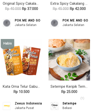
Original Spicy Cakalang POK
Extra Spicy Cakalang POK
Rp 40.000
Rp 37.000
Rp 45.000
Rp 42.000
POK ME AND GO
POK ME AND GO
Jakarta Selatan
Jakarta Selatan
Habis
Kata Oma Telur Gabus (68gr)
Setempe Keripik Tempe Rasa Soto Ayam
Rp 10.500
Rp 25.000
(1)
Zeeus Indonesia
Setempe
Jakarta Pusat
Bekasi