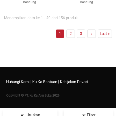
Bandung
Bandung
Menampilkan data ke 1 - 40 dari 156 produk
1
2
3
»
Last »
Hubungi Kami
|
Ku Ka Bantuan
|
Kebijakan Privasi
Copyright © PT. Ku Ka Aku Suka 2026
sort
filter_list
Urutkan
Filter