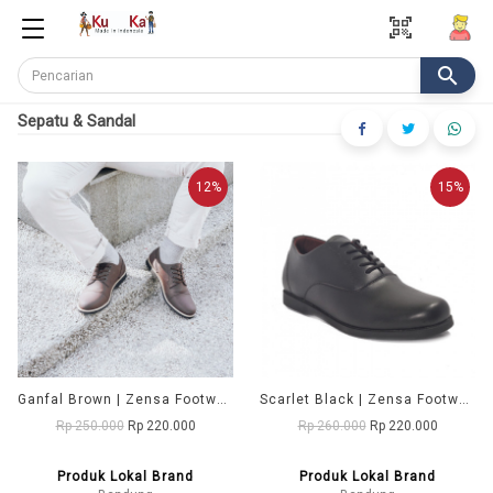
qr_code_scanner
search
Sepatu & Sandal
12%
15%
Ganfal Brown | Zensa Footwear Sepatu Formal Pria Pantofel Shoes
Scarlet Black | Zensa Footwear Sepatu Formal Pria Pantofel Shoes
Rp 250.000
Rp 220.000
Rp 260.000
Rp 220.000
Produk Lokal Brand
Produk Lokal Brand