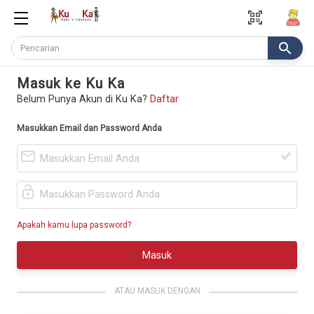
qr_code_scanner
search
Masuk ke Ku Ka
Belum Punya Akun di Ku Ka?
Daftar
Masukkan Email dan Password Anda
mail_outline
lock_open
Apakah kamu lupa password?
Masuk