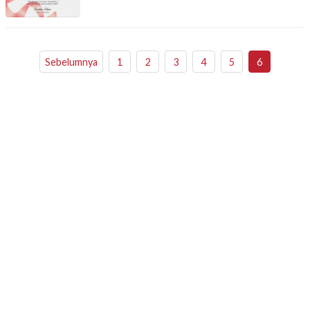
Sebelumnya
1
2
3
4
5
6