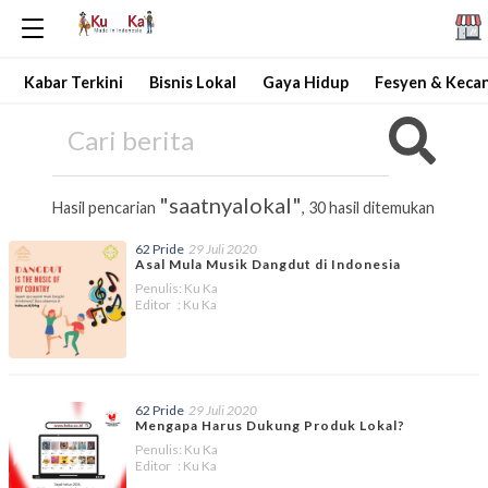
Kabar Terkini
Bisnis Lokal
Gaya Hidup
Fesyen & Keca
"saatnyalokal"
Hasil pencarian
, 30 hasil ditemukan
62 Pride
29 Juli 2020
Asal Mula Musik Dangdut di Indonesia
Penulis: Ku Ka
Editor : Ku Ka
62 Pride
29 Juli 2020
Mengapa Harus Dukung Produk Lokal?
Penulis: Ku Ka
Editor : Ku Ka