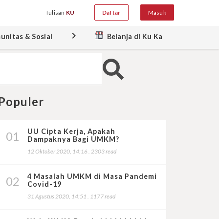
Tulisan
KU
Daftar
Masuk
keyboard_arrow_right
unitas & Sosial
Belanja di Ku Ka
Populer
UU Cipta Kerja, Apakah
01
Dampaknya Bagi UMKM?
12 Oktober 2020, 14:16 . 2303 read
4 Masalah UMKM di Masa Pandemi
02
Covid-19
31 Agustus 2020, 14:51 . 1177 read