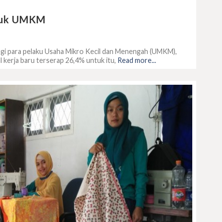
ntuk UMKM
agi para pelaku Usaha Mikro Kecil dan Menengah (UMKM),
al kerja baru terserap 26,4% untuk itu,
Read more...