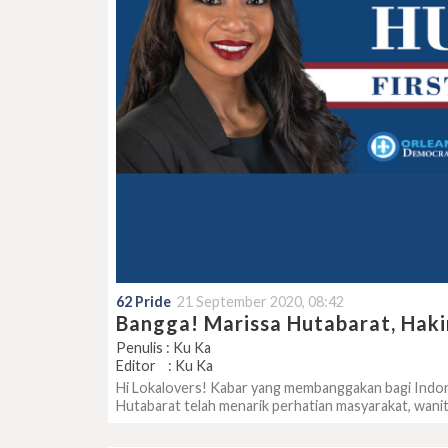
62 Pride
21 September 2020, 08:42
Bangga! Marissa Hutabarat, Haki
Penulis : Ku Ka
Editor : Ku Ka
Hi Lokalovers! Kabar yang membanggakan bagi Indon
Hutabarat telah menarik perhatian masyarakat, wanita