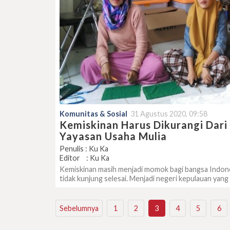
Komunitas & Sosial
31 Agustus 2020, 09:58
Kemiskinan Harus Dikurangi Dari
Yayasan Usaha Mulia
Penulis : Ku Ka
Editor : Ku Ka
Kemiskinan masih menjadi momok bagi bangsa Indones
tidak kunjung selesai. Menjadi negeri kepulauan yan
Sebelumnya
1
2
3
4
5
6