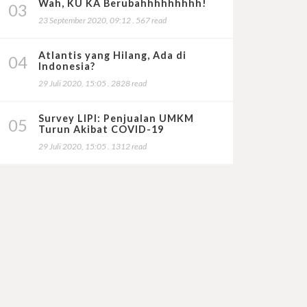
Wah, KU KA Berubahhhhhhhhh!
03
23 September 2020, 09:12 . 567 read
Atlantis yang Hilang, Ada di
04
Indonesia?
29 Juli 2020, 15:05 . 2828 read
Survey LIPI: Penjualan UMKM
05
Turun Akibat COVID-19
29 Juli 2020, 15:05 . 1312 read