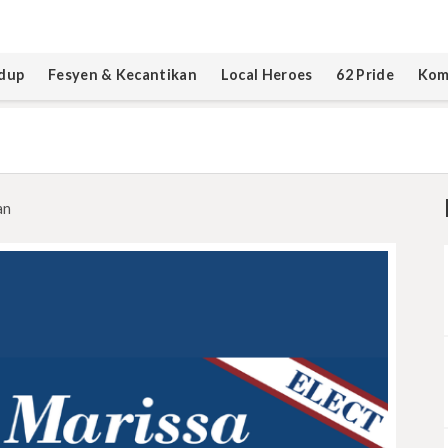
dup
Fesyen & Kecantikan
Local Heroes
62 Pride
Kom
an