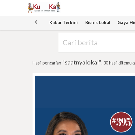
keyboard_arrow_left
Kabar Terkini
Bisnis Lokal
Gaya Hi
"saatnyalokal"
Hasil pencarian
, 30 hasil ditemuk