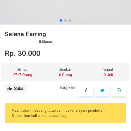
Selene Earring
0
Ulasan
Rp. 30.000
Dilihat :
Disukai :
Terjual :
2717 Orang
0 Orang
0 Unit
Bagikan :
Suka
thumb_up
Maaf, toko ini sedang tutup dan tidak melayani pembelian.
Silakan kembali beberapa saat lagi.