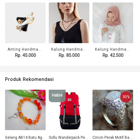
Anting Handmade Dimitria
Kalung Handmade Emily
Kalung Handmade Ralin
Rp. 45.000
Rp. 85.000
Rp. 42.500
Produk Rekomendasi
Habis
30%
Gelang AB14 Batu Agate Orange, Kristal App Kunci
Sollu Wanderpack Peak Red Navy
Cincin Perak Motif Barong "Batu Rainbow Moonstone" 25177