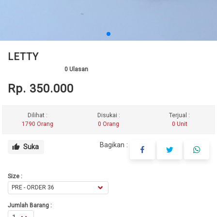
LETTY
0
Ulasan
Rp. 350.000
Dilihat :
Disukai :
Terjual :
1790 Orang
0 Orang
0 Unit
Bagikan :
Suka
thumb_up
Size :
Jumlah Barang :