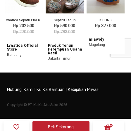
Lvnatica Sepatu Pria Kasual Flavio Brown Sneakers Shoes
Sepatu Tenun
KIDUNG
Rp 202.500
Rp 590.000
Rp 377.000
Rp 270.000
Rp 783.000
miawidy
Magelang
Lvnatica Official
Produk Tenun
Store
Perempuan Usaha
Kecil
Bandung
Jakarta Timur
Hubungi Kami
|
Ku Ka Bantuan
|
Kebijakan Privasi
Copyright © PT. Ku Ka Aku Suka 2026
favorite_border
Beli Sekarang