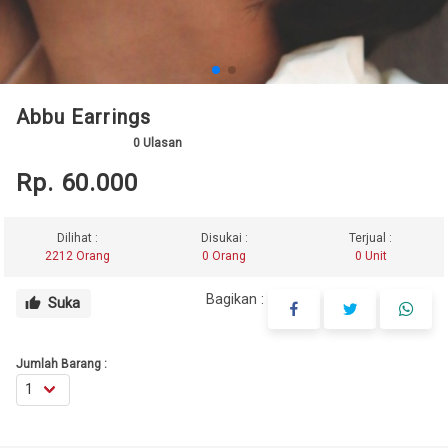
Abbu Earrings
0
Ulasan
Rp. 60.000
Dilihat :
Disukai :
Terjual :
2212 Orang
0 Orang
0 Unit
Bagikan :
Suka
thumb_up
Jumlah Barang :