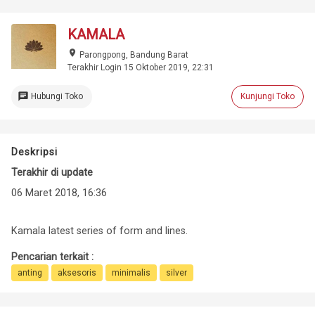
KAMALA
place
Parongpong, Bandung Barat
Terakhir Login 15 Oktober 2019, 22:31
chat
Hubungi Toko
Kunjungi Toko
Deskripsi
Terakhir di update
06 Maret 2018, 16:36
Kamala latest series of form and lines.
Pencarian terkait :
anting
aksesoris
minimalis
silver