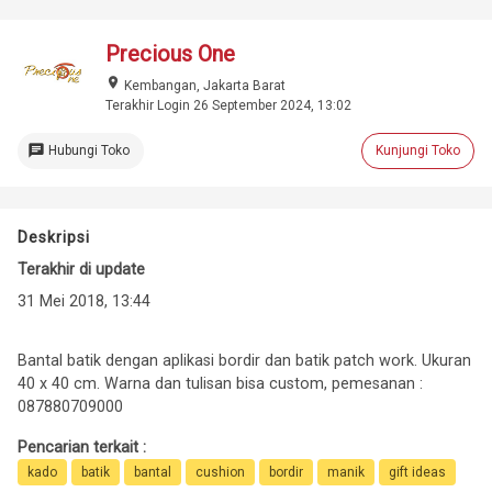
Precious One
place
Kembangan, Jakarta Barat
Terakhir Login 26 September 2024, 13:02
chat
Hubungi Toko
Kunjungi Toko
Deskripsi
Terakhir di update
31 Mei 2018, 13:44
Bantal batik dengan aplikasi bordir dan batik patch work. Ukuran
40 x 40 cm. Warna dan tulisan bisa custom, pemesanan :
087880709000
Pencarian terkait :
kado
batik
bantal
cushion
bordir
manik
gift ideas