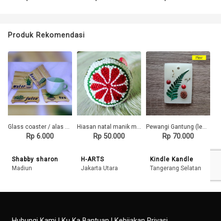
Produk Rekomendasi
Glass coaster / alas gelas handmade
Hiasan natal manik manik
Pewangi Gantung (lemari, laci) - Wax Sachet Premium - PINE
Rp 6.000
Rp 50.000
Rp 70.000
Shabby sharon
H-ARTS
Kindle Kandle
Madiun
Jakarta Utara
Tangerang Selatan
Hubungi Kami
|
Ku Ka Bantuan
|
Kebijakan Privasi