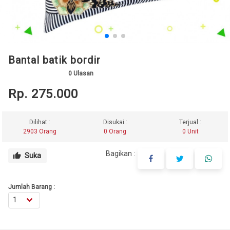
Bantal batik bordir
0
Ulasan
Rp. 275.000
Dilihat :
Disukai :
Terjual :
2903 Orang
0 Orang
0 Unit
Bagikan :
Suka
thumb_up
Jumlah Barang :