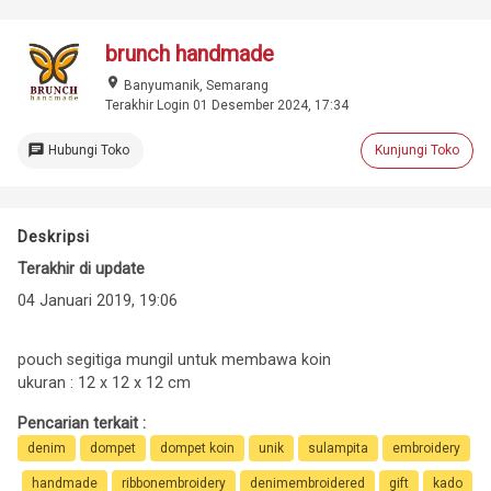
brunch handmade
place
Banyumanik, Semarang
Terakhir Login 01 Desember 2024, 17:34
chat
Hubungi Toko
Kunjungi Toko
Deskripsi
Terakhir di update
04 Januari 2019, 19:06
pouch segitiga mungil untuk membawa koin
ukuran : 12 x 12 x 12 cm
Pencarian terkait :
denim
dompet
dompet koin
unik
sulampita
embroidery
handmade
ribbonembroidery
denimembroidered
gift
kado