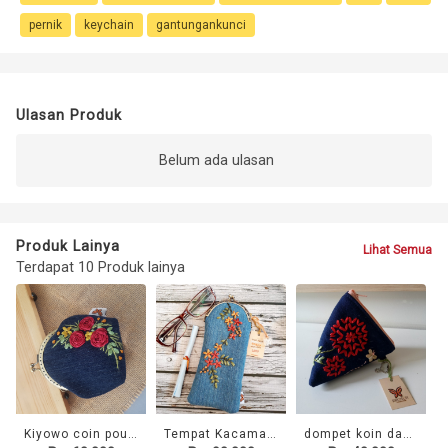
pernik
keychain
gantungankunci
Ulasan Produk
Belum ada ulasan
Produk Lainya
Lihat Semua
Terdapat 10 Produk lainya
Kiyowo coin pouch
Tempat Kacamata Cerry
dompet koin dandelion merah