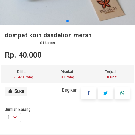
dompet koin dandelion merah
0
Ulasan
Rp. 40.000
Dilihat :
Disukai :
Terjual :
2347 Orang
0 Orang
0 Unit
Bagikan :
Suka
thumb_up
Jumlah Barang :