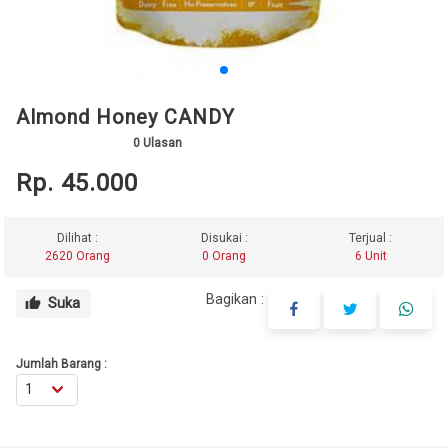
Almond Honey CANDY
0
Ulasan
Rp. 45.000
Dilihat :
Disukai :
Terjual :
2620 Orang
0 Orang
6 Unit
Bagikan :
Suka
thumb_up
Jumlah Barang :