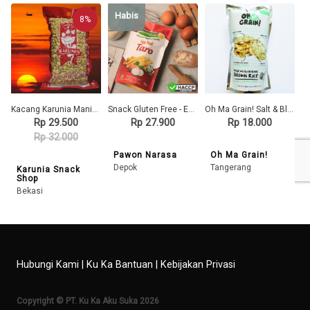
Habis
8%
Kacang Karunia Manis 450gr
Snack Gluten Free - Egg Roll TALAS (Pouch) - Pawon Narasa
Oh Ma Grain! Salt & Blackpepper
Rp 29.500
Rp 27.900
Rp 18.000
Rp 32.000
Pawon Narasa
Oh Ma Grain!
Depok
Tangerang
Karunia Snack
Shop
Bekasi
Hubungi Kami
|
Ku Ka Bantuan
|
Kebijakan Privasi
Copyright © PT. Ku Ka Aku Suka 2026