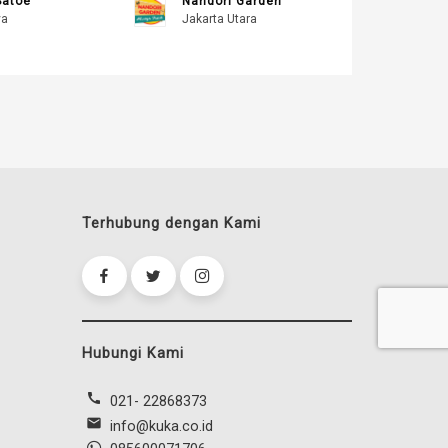
Satoe
Nandori Garden
ya
Jakarta Utara
Terhubung dengan Kami
Hubungi Kami
call
021- 22868373
mail
info@kuka.co.id