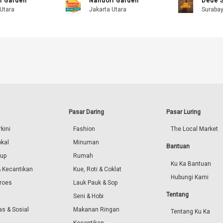
i Garden
Nandori Garden
Dede 
Utara
Jakarta Utara
Suraba
Pasar Daring
Pasar Luring
kini
Fashion
The Local Market
okal
Minuman
Bantuan
dup
Rumah
Ku Ka Bantuan
 Kecantikan
Kue, Roti & Coklat
Hubungi Kami
roes
Lauk Pauk & Sop
Tentang
Seni & Hobi
s & Sosial
Makanan Ringan
Tentang Ku Ka