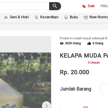
search
Sale
Pili
Seni & Hobi
Kecantikan
Buku
New Norma
Produk ini sudah terjual sebanyak
0
visibility
thumb_up
3029 Orang
0 Orang
KELAPA MUDA P
0 Ulasan
Rp. 20.000
Jumlah Barang
keyboard_arrow_right