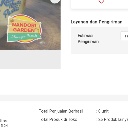
favorite_border
Layanan dan Pengiriman
Estimasi
P
Pengiriman
n
Total Penjualan Berhasil
: 0 unit
Total Produk di Toko
: 26 Produk lainy
Utara
15:04