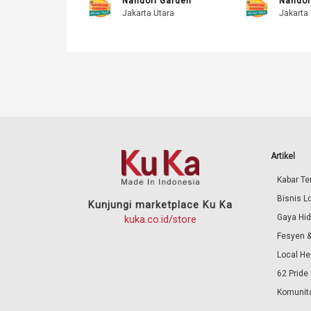
Nandori Garden
Nandor
Jakarta Utara
Jakarta 
Artikel
Kabar Ter
Bisnis L
Kunjungi marketplace Ku Ka
Gaya Hi
kuka.co.id/store
Fesyen &
Local He
62 Pride
Komunita