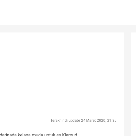
Terakhir di update 24 Maret 2020, 21:35
l daripada kelapa muda untuk es Klamud.