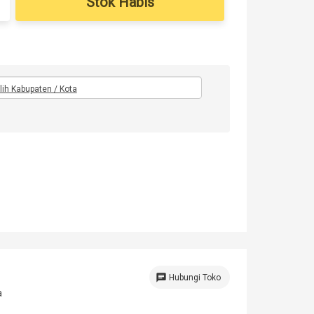
Stok Habis
ilih Kabupaten / Kota
chat
Hubungi Toko
a