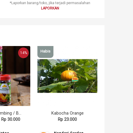
*Laporkan barang/toko, jika terjadi permasalahan
LAPORKAN
Habis
14%
Manisan Blimbing / Belimbing Wuluh Asli DD1 (dedesatoe)
Kabocha Orange
Rp 30.000
Rp 23.000