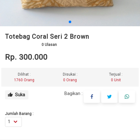
Totebag Coral Seri 2 Brown
0
Ulasan
Rp. 300.000
Dilihat :
Disukai :
Terjual :
1760 Orang
0 Orang
0 Unit
Bagikan :
Suka
thumb_up
Jumlah Barang :