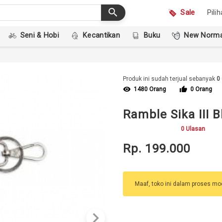
search
Sale
Pili
Seni & Hobi
Kecantikan
Buku
New Norma
Produk ini sudah terjual sebanyak
0
visibility
thumb_up
1480 Orang
0 Orang
Ramble Sika III B
0 Ulasan
Rp. 199.000
Maaf, toko ini dalam proses mod
keyboard_arrow_right