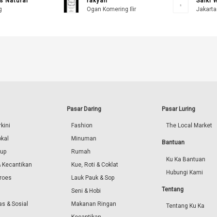
s Natural
rakyan
Saiki 
g
Ogan Komering Ilir
Jakarta
Pasar Daring
Pasar Luring
kini
Fashion
The Local Market
okal
Minuman
Bantuan
dup
Rumah
Ku Ka Bantuan
 Kecantikan
Kue, Roti & Coklat
Hubungi Kami
roes
Lauk Pauk & Sop
Tentang
Seni & Hobi
s & Sosial
Makanan Ringan
Tentang Ku Ka