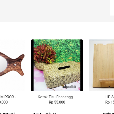
Solid Wood MIRROR - MRR Fish
Kotak Tisu Encnenggondok
HP 
0.000
Rp 55.000
Rp 1