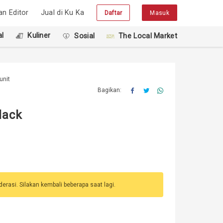
han Editor
Jual di Ku Ka
Daftar
Masuk
l
Kuliner
Sosial
The Local Market
unit
Bagikan:
lack
erasi. Silakan kembali beberapa saat lagi.