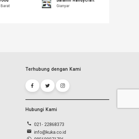
Wood
Salahin Handycraft
 Barat
Gianyar
Terhubung dengan Kami
Hubungi Kami
call
021- 22868373
mail
info@kuka.co.id