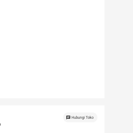
chat
Hubungi Toko
a