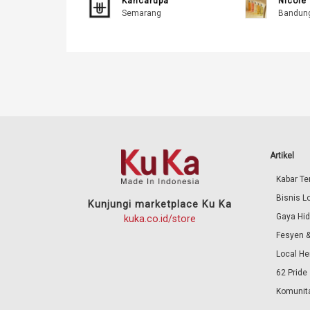
Kancarupa
Nicole'
Semarang
Bandun
Artikel
Kabar Ter
Bisnis L
Kunjungi marketplace Ku Ka
Gaya Hi
kuka.co.id/store
Fesyen &
Local He
62 Pride
Komunita