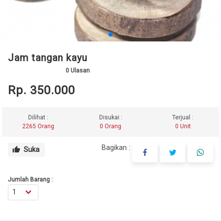
Jam tangan kayu
0
Ulasan
Rp. 350.000
Dilihat :
Disukai :
Terjual :
2265 Orang
0 Orang
0 Unit
Bagikan :
Suka
thumb_up
Jumlah Barang :