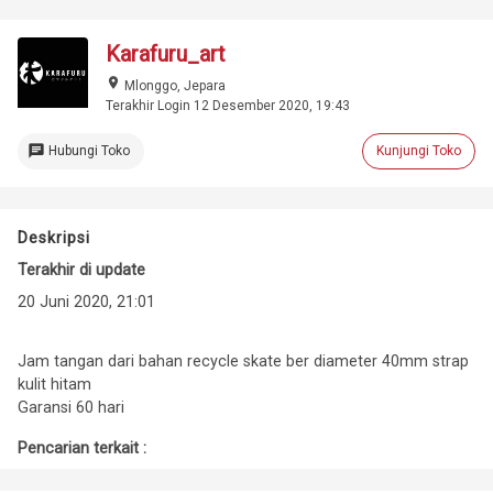
Karafuru_art
place
Mlonggo, Jepara
Terakhir Login 12 Desember 2020, 19:43
chat
Hubungi Toko
Kunjungi Toko
Deskripsi
Terakhir di update
20 Juni 2020, 21:01
Jam tangan dari bahan recycle skate ber diameter 40mm strap
kulit hitam
Garansi 60 hari
Pencarian terkait :