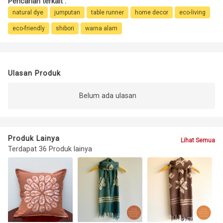
Pencarian terkait :
natural dye
jumputan
table runner
home decor
eco-living
eco-friendly
shibori
warna alam
Ulasan Produk
Belum ada ulasan
Produk Lainya
Lihat Semua
Terdapat 36 Produk lainya