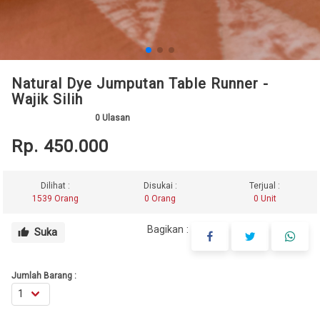
Natural Dye Jumputan Table Runner -
Wajik Silih
0
Ulasan
Rp. 450.000
Dilihat :
Disukai :
Terjual :
1539 Orang
0 Orang
0 Unit
Bagikan :
Suka
thumb_up
Jumlah Barang :