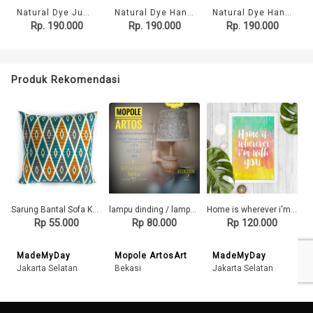
Natural Dye Jumputan Cushion Cover - Krisan
Natural Dye Handwoven Scarf - Kupu
Natural Dye Handwoven Scarf - Kartika
Rp. 190.000
Rp. 190.000
Rp. 190.000
Produk Rekomendasi
Sarung Bantal Sofa Katun Etnik 40x40 cm Wajik Tosca , Cushion Cover Throw Pillow
lampu dinding / lampu tidur / dekorasi rumah
Home is wherever i'm with you 20x30cm Wall Decor Hiasan Dinding
Rp 55.000
Rp 80.000
Rp 120.000
MadeMyDay
Mopole ArtosArt
MadeMyDay
Jakarta Selatan
Bekasi
Jakarta Selatan