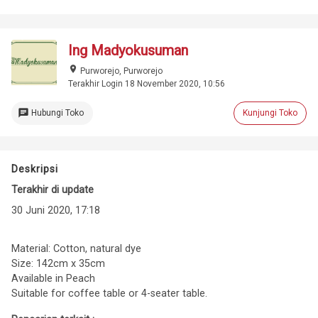
Ing Madyokusuman
place
Purworejo, Purworejo
Terakhir Login 18 November 2020, 10:56
chat
Hubungi Toko
Kunjungi Toko
Deskripsi
Terakhir di update
30 Juni 2020, 17:18
Material: Cotton, natural dye
Size: 142cm x 35cm
Available in Peach
Suitable for coffee table or 4-seater table.