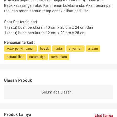
Kotak ini dapat digunakan sebagai tempat menyimpan Kain
Batik kesayangan atau Kain Tenun koleksi anda. Akan tersimpan
rapi dan aman namun tetap cantik dilihat dari luar.
Satu Set terdiri dari
1 (satu) buah berukuran 10 cm x 20 cm x 24 cm dan
1 (satu) buah berukuran 12 cm x 20 cm x 28 cm
Pencarian terkait :
kotak penyimpanan
besek
lontar
anyaman
anyam
natural fiber
natural dye
serat alam
Ulasan Produk
Belum ada ulasan
Produk Lainya
Lihat Semua