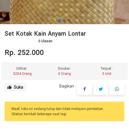
Set Kotak Kain Anyam Lontar
0
Ulasan
Rp. 252.000
Dilihat :
Disukai :
Terjual :
3204 Orang
0 Orang
0 Unit
Bagikan :
Suka
thumb_up
Maaf, toko ini sedang tutup dan tidak melayani pembelian.
Silakan kembali beberapa saat lagi.