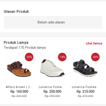
Ulasan Produk
Belum ada ulasan
Produk Lainya
Lihat Semua
Terdapat 170 Produk lainya
20%
14%
20%
Alfaro Brown | Zensa Footwear Sandal Jepit Pria Casual
Lunatica Footwear Garreth White | Sepatu Sneaker Pria Casual
Lvnatica Footwear Alto Black Sandal gunung Pria/Wanita Original
Rp. 160.000
Rp. 250.000
Rp. 215.000
Rp. 200.000
Rp. 290.000
Rp. 270.000