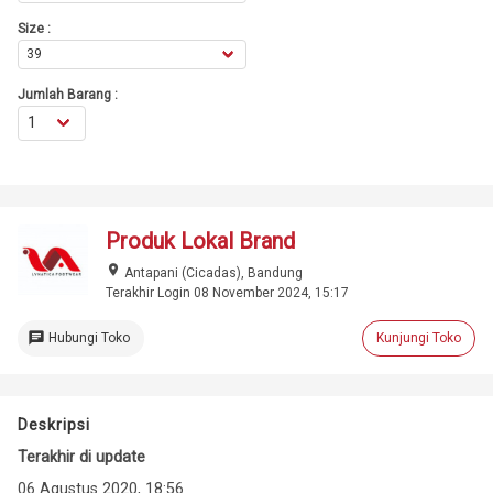
Size :
Jumlah Barang :
Produk Lokal Brand
place
Antapani (Cicadas), Bandung
Terakhir Login 08 November 2024, 15:17
chat
Hubungi Toko
Kunjungi Toko
Deskripsi
Terakhir di update
06 Agustus 2020, 18:56