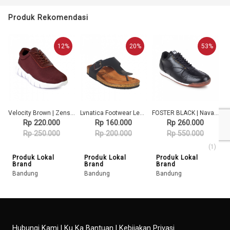
Produk Rekomendasi
12%
20%
53%
Velocity Brown | Zensa Footwear Sepatu Sneaker Pria Casual
Lvnatica Footwear Lexon Black | Sendal Jepit Pria Casual
FOSTER BLACK | Navara Footwear | Sepatu Sneakers/Casual Pria Original
Rp 220.000
Rp 160.000
Rp 260.000
Rp 250.000
Rp 200.000
Rp 550.000
(1)
Produk Lokal
Produk Lokal
Produk Lokal
Brand
Brand
Brand
Bandung
Bandung
Bandung
Hubungi Kami
|
Ku Ka Bantuan
|
Kebijakan Privasi