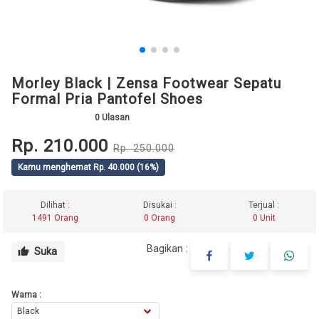
Morley Black | Zensa Footwear Sepatu
Formal Pria Pantofel Shoes
0
Ulasan
Rp. 210.000
Rp. 250.000
Kamu menghemat Rp. 40.000 (16%)
Dilihat :
Disukai :
Terjual :
1491 Orang
0 Orang
0 Unit
Bagikan :
Suka
thumb_up
Warna :