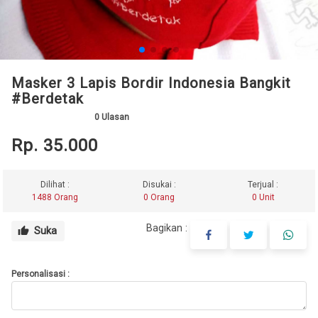
Masker 3 Lapis Bordir Indonesia Bangkit
#Berdetak
0
Ulasan
Rp. 35.000
Dilihat :
Disukai :
Terjual :
1488 Orang
0 Orang
0 Unit
Bagikan :
Suka
thumb_up
Personalisasi :