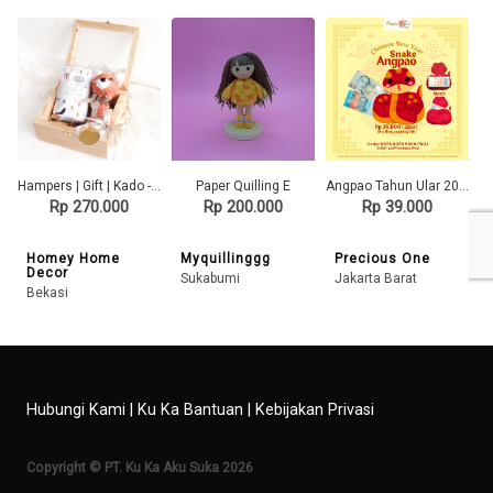
Hampers | Gift | Kado - Baby Newborn Set 3
Paper Quilling E
Angpao Tahun Ular 2025 (Terbuat dari Flanel)
Rp 270.000
Rp 200.000
Rp 39.000
Homey Home
Myquillinggg
Precious One
Decor
Sukabumi
Jakarta Barat
Bekasi
Hubungi Kami
|
Ku Ka Bantuan
|
Kebijakan Privasi
Copyright © PT. Ku Ka Aku Suka 2026