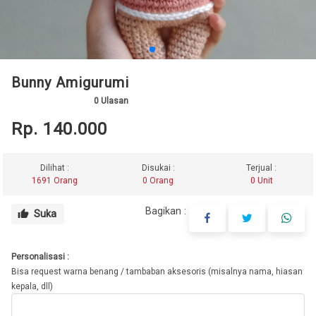
Bunny Amigurumi
0
Ulasan
Rp. 140.000
Dilihat :
Disukai :
Terjual :
1691 Orang
0 Orang
0 Unit
Bagikan :
Suka
thumb_up
Personalisasi :
Bisa request warna benang / tambaban aksesoris (misalnya nama, hiasan
kepala, dll)