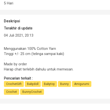
5 Hari
Deskripsi
Terakhir di update
04 Juli 2021, 20:13
Menggunakan 100% Cotton Yarn
Tinggi +/- 25 cm (telinga sampai kaki)
.
Made by order
Harap chat terlebih dahulu untuk memesan.
Pencarian terkait :
CrochetGift
Babydoll
Babytoy
Bunny
Amigurumi
Crochet
BunnyCrochet