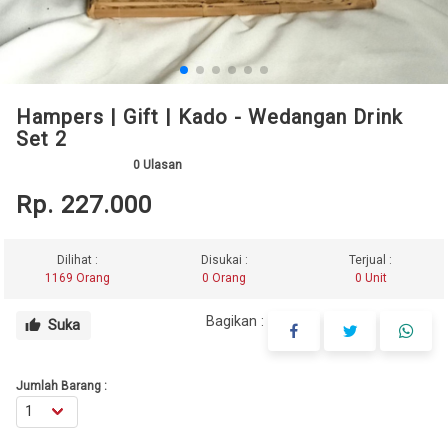
Hampers | Gift | Kado - Wedangan Drink
Set 2
0
Ulasan
Rp. 227.000
Dilihat :
Disukai :
Terjual :
1169 Orang
0 Orang
0 Unit
Bagikan :
Suka
thumb_up
Jumlah Barang :