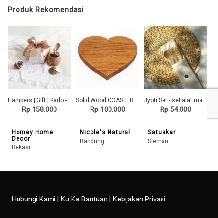
Produk Rekomendasi
Hampers | Gift | Kado - Cutleries Kayu Jati Set 9
Solid Wood COASTER - CST Heart
Jyoti Set - set alat makan minum
Rp 158.000
Rp 100.000
Rp 54.000
Homey Home
Nicole's Natural
Satuakar
Decor
Bandung
Sleman
Bekasi
Hubungi Kami
|
Ku Ka Bantuan
|
Kebijakan Privasi