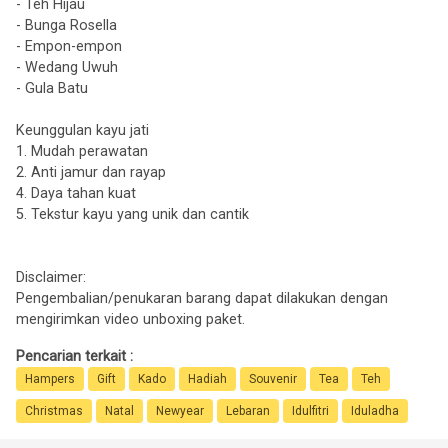
- Teh Hijau
- Bunga Rosella
- Empon-empon
- Wedang Uwuh
- Gula Batu
Keunggulan kayu jati
1. Mudah perawatan
2. Anti jamur dan rayap
4. Daya tahan kuat
5. Tekstur kayu yang unik dan cantik
Disclaimer:
Pengembalian/penukaran barang dapat dilakukan dengan
mengirimkan video unboxing paket.
Pencarian terkait :
Hampers
Gift
Kado
Hadiah
Souvenir
Tea
Teh
Christmas
Natal
Newyear
Lebaran
Idulfitri
Iduladha