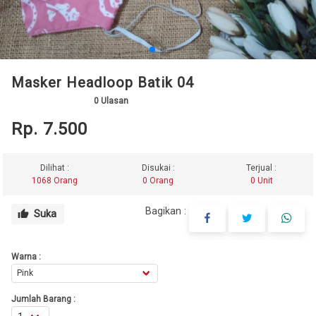
Masker Headloop Batik 04
0
Ulasan
Rp. 7.500
Dilihat :
Disukai :
Terjual :
1068 Orang
0 Orang
0 Unit
Bagikan :
Suka
thumb_up
Warna :
Jumlah Barang :