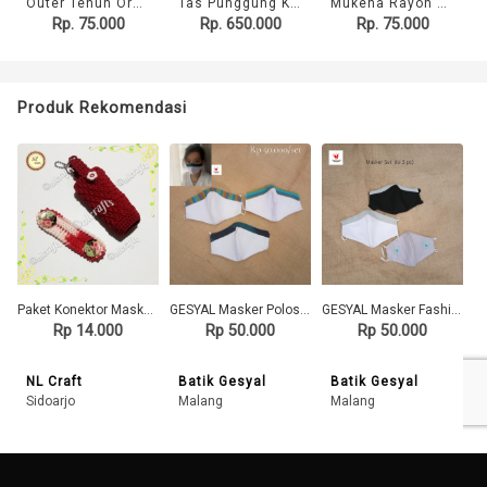
Outer Tenun Orange
Tas Punggung Kulit Batik Bunga Bakung 110
Mukena Rayon Bunga Bakung 13
Rp. 75.000
Rp. 650.000
Rp. 75.000
Produk Rekomendasi
Paket Konektor Masker Rajut + Pouch Hand Sanitizer Rajut
GESYAL Masker Polos Set List Lurik . Pola nyaman dipakai. Limited Item
GESYAL Masker Fashion Polos Lurik Hitam Abu Putih Set isi 3. Pola nyaman bikin betah 40 ribu
Rp 14.000
Rp 50.000
Rp 50.000
NL Craft
Batik Gesyal
Batik Gesyal
Sidoarjo
Malang
Malang