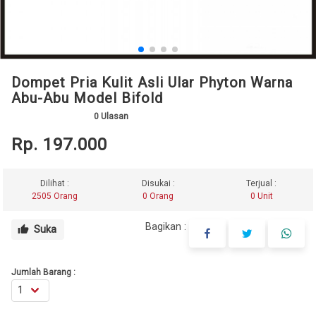
Dompet Pria Kulit Asli Ular Phyton Warna
Abu-Abu Model Bifold
0
Ulasan
Rp. 197.000
Dilihat :
Disukai :
Terjual :
2505 Orang
0 Orang
0 Unit
Bagikan :
Suka
thumb_up
Jumlah Barang :