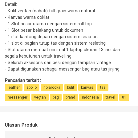
Detail:
- Kulit vegtan (nabati) full grain warna natural
- Kanvas warna coklat
- 1 Slot besar utama dengan sistem roll top
- 1 Slot besar belakang untuk dokumen
- 1 slot kantong depan dengan sistem snap on
- 1 slot di bagian tutup tas dengan sistem resleting
- Slot utama memuat minimal 1 laptop ukuran 13 inci dan
segala kebutuhan untuk travelling
- Seluruh aksesoris dari besi dengan tampilan vintage
- Dapat digunakan sebagai messenger bag atau tas jinjing
Pencarian terkait :
leather
apollo
holarocka
kulit
kanvas
tas
messenger
vegtan
bag
brand
indonesia
travel
01
Ulasan Produk