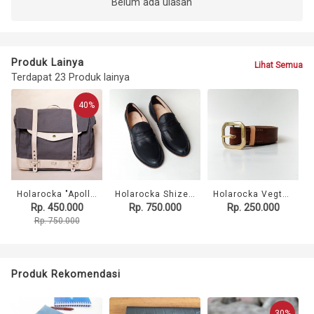
Belum ada ulasan
Produk Lainya
Lihat Semua
Terdapat 23 Produk lainya
40%
Holarocka "Apollo 03" Vegtan Leather x Canvas Messenger Bag
Holarocka Shizen 03 Black stitchdown loafers
Holarocka Vegtan Leather Belt 02 - walnut ( Sabuk kulit )
Rp. 450.000
Rp. 750.000
Rp. 250.000
Rp. 750.000
Produk Rekomendasi
30%