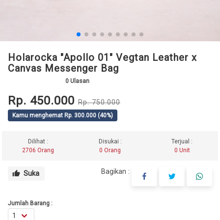
Holarocka "Apollo 01" Vegtan Leather x
Canvas Messenger Bag
0
Ulasan
Rp. 450.000
Rp. 750.000
Kamu menghemat Rp. 300.000 (40%)
Dilihat :
Disukai :
Terjual :
2706 Orang
0 Orang
0 Unit
Bagikan :
Suka
thumb_up
Jumlah Barang :