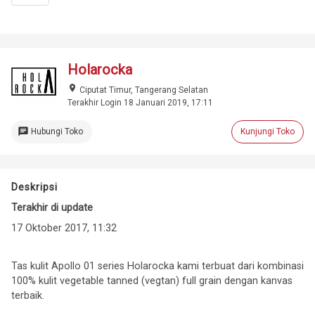
Holarocka
place
Ciputat Timur, Tangerang Selatan
Terakhir Login 18 Januari 2019, 17:11
chat
Hubungi Toko
Kunjungi Toko
Deskripsi
Terakhir di update
17 Oktober 2017, 11:32
Tas kulit Apollo 01 series Holarocka kami terbuat dari kombinasi
100% kulit vegetable tanned (vegtan) full grain dengan kanvas
terbaik.