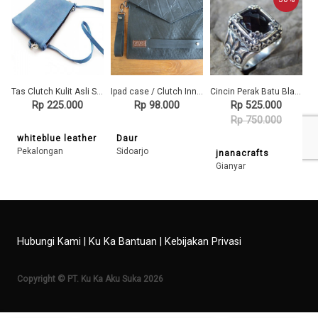
Tas Clutch Kulit Asli Sapi Pull Up Warna Biru -Tas Kulit Asli-
Ipad case / Clutch Innertube (Ban Dalam Truck) Label Coklat
Cincin Perak Batu Black Onyx Chekerboard 58803
Rp 225.000
Rp 98.000
Rp 525.000
Rp 750.000
whiteblue leather
Daur
Pekalongan
Sidoarjo
jnanacrafts
Gianyar
Hubungi Kami
|
Ku Ka Bantuan
|
Kebijakan Privasi
Copyright © PT. Ku Ka Aku Suka 2026