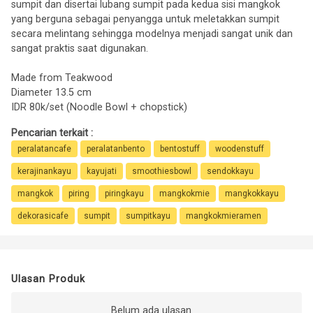
sumpit dan disertai lubang sumpit pada kedua sisi mangkok
yang berguna sebagai penyangga untuk meletakkan sumpit
secara melintang sehingga modelnya menjadi sangat unik dan
sangat praktis saat digunakan.
Made from Teakwood
Diameter 13.5 cm
IDR 80k/set (Noodle Bowl + chopstick)
Pencarian terkait :
peralatancafe
peralatanbento
bentostuff
woodenstuff
kerajinankayu
kayujati
smoothiesbowl
sendokkayu
mangkok
piring
piringkayu
mangkokmie
mangkokkayu
dekorasicafe
sumpit
sumpitkayu
mangkokmieramen
Ulasan Produk
Belum ada ulasan