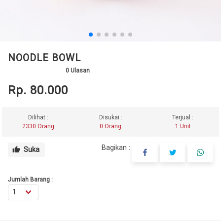
NOODLE BOWL
0
Ulasan
Rp. 80.000
Dilihat :
Disukai :
Terjual :
2330 Orang
0 Orang
1 Unit
Bagikan :
Suka
thumb_up
Jumlah Barang :