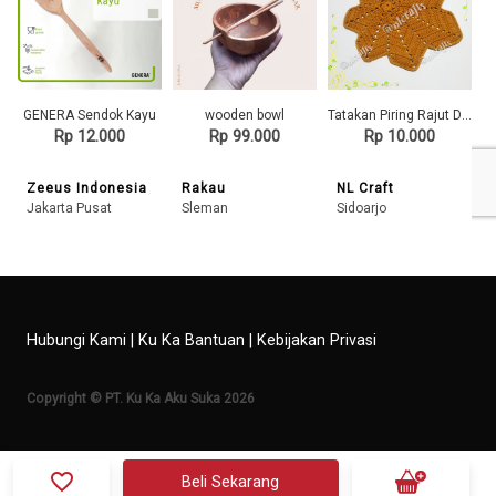
GENERA Sendok Kayu
wooden bowl
Tatakan Piring Rajut Daun Souvenir Handmade
Rp 12.000
Rp 99.000
Rp 10.000
Zeeus Indonesia
Rakau
NL Craft
Jakarta Pusat
Sleman
Sidoarjo
Hubungi Kami
|
Ku Ka Bantuan
|
Kebijakan Privasi
Copyright © PT. Ku Ka Aku Suka 2026
favorite_border
Beli Sekarang