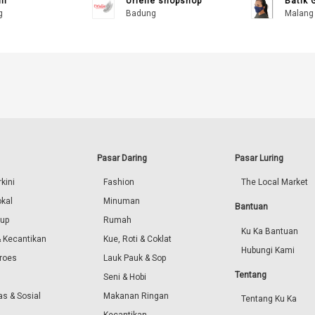
ll
Urielle shopshop
Batik 
g
Badung
Malang
Pasar Daring
Pasar Luring
kini
Fashion
The Local Market
okal
Minuman
Bantuan
dup
Rumah
Ku Ka Bantuan
 Kecantikan
Kue, Roti & Coklat
Hubungi Kami
roes
Lauk Pauk & Sop
Tentang
Seni & Hobi
s & Sosial
Makanan Ringan
Tentang Ku Ka