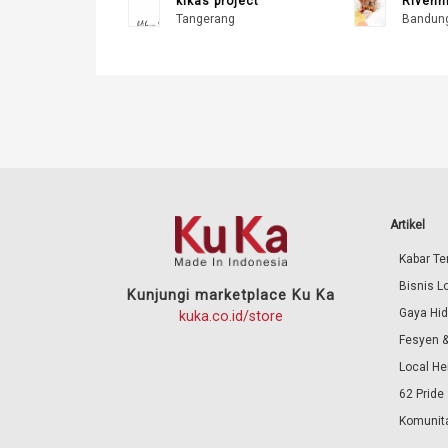
kikas project
Rivenhi
Tangerang
Bandun
Artikel
Kabar Ter
Bisnis L
Kunjungi marketplace Ku Ka
Gaya Hi
kuka.co.id/store
Fesyen &
Local He
62 Pride
Komunita