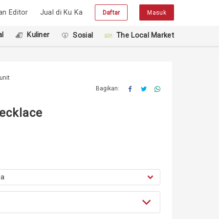
han Editor
Jual di Ku Ka
Daftar
Masuk
l
Kuliner
Sosial
The Local Market
unit
Bagikan:
ecklace