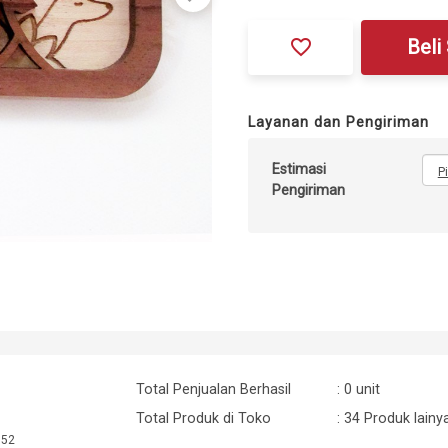
favorite_border
Beli
Layanan dan Pengiriman
Estimasi
P
Pengiriman
Total Penjualan Berhasil
: 0 unit
Total Produk di Toko
: 34 Produk lainy
:52