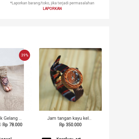
*Laporkan barang/toko, jika terjadi permasalahan
LAPORKAN
39%
Gelang Batik Gelang Handmade Gelang Kaki Unik Batik Gelang Kaki Batik Gesyal Coklat
Jam tangan kayu kelapa
0
Rp 78.000
Rp 350.000