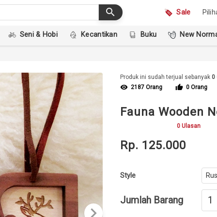
search
Sale
Pili
Seni & Hobi
Kecantikan
Buku
New Norma
Produk ini sudah terjual sebanyak
0
visibility
thumb_up
2187 Orang
0 Orang
Fauna Wooden N
0 Ulasan
Rp. 125.000
Style
Jumlah Barang
keyboard_arrow_right