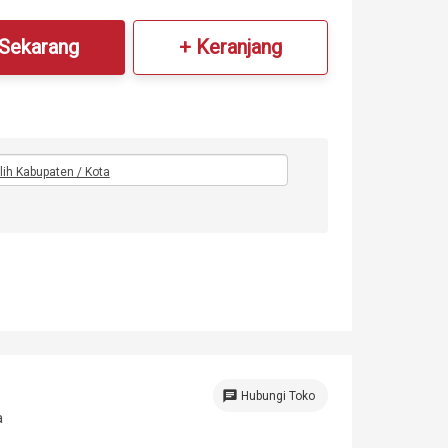
 Sekarang
+ Keranjang
ilih Kabupaten / Kota
chat
Hubungi Toko
a