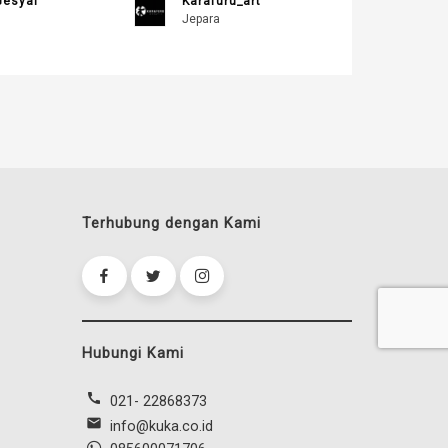
Gesyal
Karafuru_art
Jepara
Terhubung dengan Kami
Hubungi Kami
call
021- 22868373
mail
info@kuka.co.id