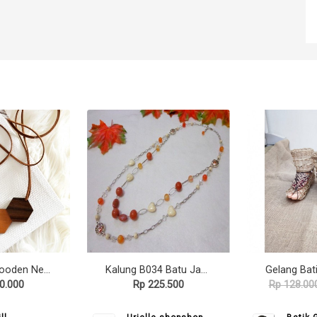
Hexagon Wooden Necklace (II)
Kalung B034 Batu Jasper Sardonyx Turquois Rkp 2
0.000
Rp 225.500
Rp 128.00