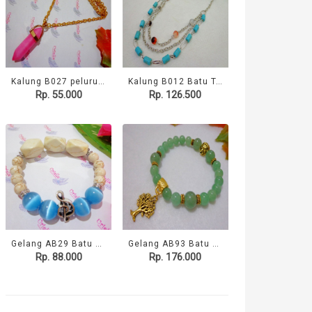
Kalung B027 peluru batu agate Pink
Kalung B012 Batu Turquois & Batu Agate Rkp3
Rp. 55.000
Rp. 126.500
Gelang AB29 Batu Turquois Blue Cat Eye
Gelang AB93 Batu Nephrite App Tree Of Life
Rp. 88.000
Rp. 176.000