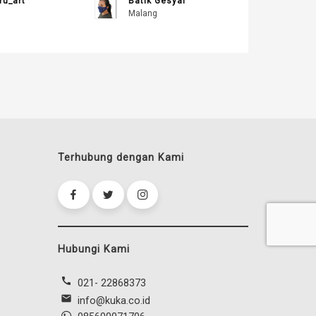
ru_art
Batik Gesyal
Malang
Terhubung dengan Kami
Hubungi Kami
call
021- 22868373
mail
info@kuka.co.id