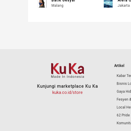
Batik Gesyal
Alera O
Malang
Jakarta 
Artikel
Kabar Ter
Bisnis L
Kunjungi marketplace Ku Ka
Gaya Hi
kuka.co.id/store
Fesyen &
Local He
62 Pride
Komunita