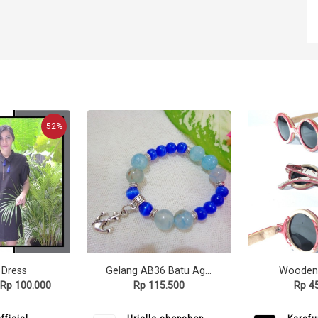
52%
 Dress
Gelang AB36 Batu Agate & Cat Eye Biru App Anchor
Wooden
Rp 100.000
Rp 115.500
Rp 4