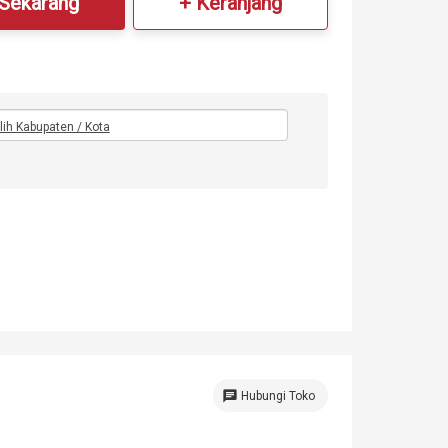
 Sekarang
+ Keranjang
ilih Kabupaten / Kota
chat
Hubungi Toko