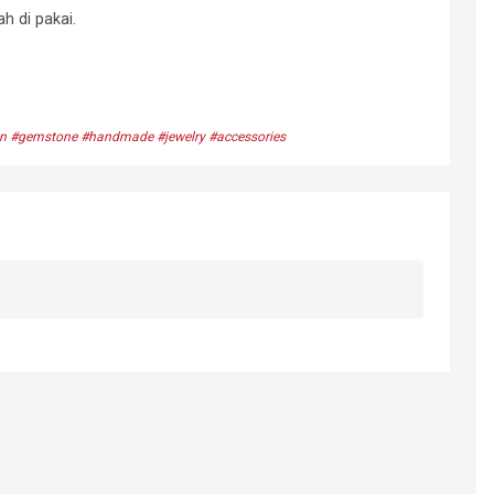
h di pakai.
men #gemstone #handmade #jewelry #accessories