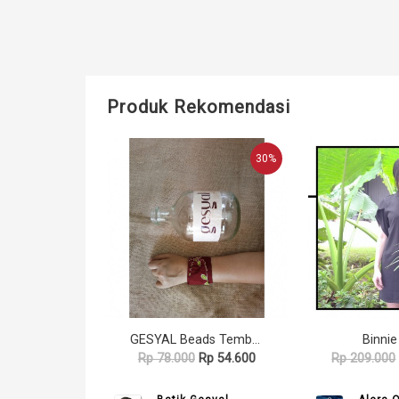
Produk Rekomendasi
30%
GESYAL Beads Tembaga Box Gelang Batik - Dark Maroon
Binnie
Rp 78.000
Rp 54.600
Rp 209.000