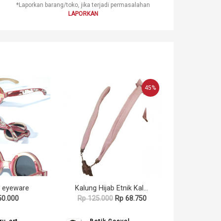
*Laporkan barang/toko, jika terjadi permasalahan
LAPORKAN
45%
 eyeware
Kalung Hijab Etnik Kalung Tali Gamelan Kenong Kayu Kalung Syal Linen Pink 228 GESYAL
50.000
Rp 125.000
Rp 68.750