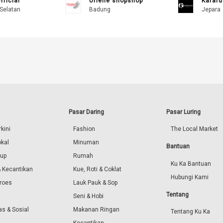
fficial
Urielle shopshop
Karafu
Selatan
Badung
Jepara
Pasar Daring
Pasar Luring
kini
Fashion
The Local Market
okal
Minuman
Bantuan
dup
Rumah
Ku Ka Bantuan
 Kecantikan
Kue, Roti & Coklat
Hubungi Kami
roes
Lauk Pauk & Sop
Tentang
Seni & Hobi
s & Sosial
Makanan Ringan
Tentang Ku Ka