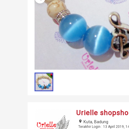
Urielle shopsh
place
Kuta, Badung
Terakhir Login : 13 April 2019, 1