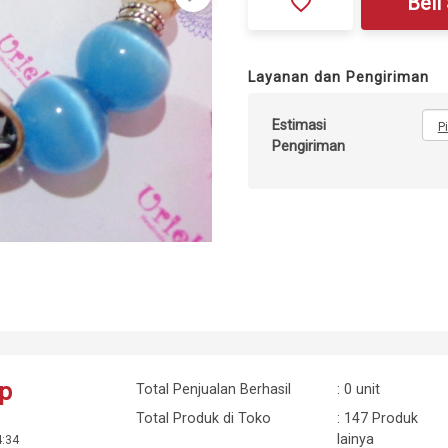
favorite_border
Beli
Layanan dan Pengiriman
Estimasi
P
Pengiriman
op
Total Penjualan Berhasil
: 0 unit
Total Produk di Toko
: 147 Produk
lainya
4:34