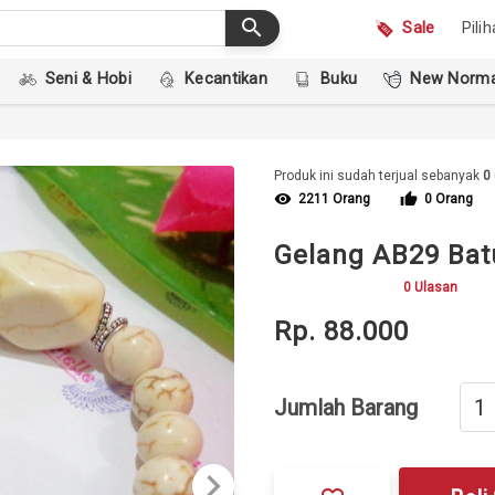
search
Sale
Pili
Seni & Hobi
Kecantikan
Buku
New Norma
Produk ini sudah terjual sebanyak
0
visibility
thumb_up
2211 Orang
0 Orang
Gelang AB29 Batu
0 Ulasan
Rp. 88.000
Jumlah Barang
keyboard_arrow_right